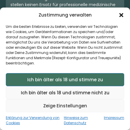
stellen keinen Ersatz für professionelle medizinische
Beratung dar. Bitte wende Dich bei gesundheitlichen
Zustimmung verwalten
Fragen an einen qualifizierten Arzt.
**Hinweise Cannabis Kostenkalkulator (ehemals
Um die besten Erlebnisse zu bieten, verwenden wir Technologien
Rezeptkonfigurator):
Du hast keinen Anspruch
wie Cookies, um Geräteinformationen zu speichern und/oder
darauf, dass die vorgeschlagenen Sorten von den
darauf zuzugreifen. Wenn Du diesen Technologien zustimmst,
ermöglichst Du uns die Verarbeitung von Daten wie Surfverhalten
Kooperationsärzten verschrieben werden, da die
oder eindeutigen IDs auf dieser Website. Wenn Du nicht zustimmst
Therapie- und Arzneientscheidung einzig und allein
oder Deine Zustimmung widerrufst, kann dies bestimmte
dem Arzt obliegt, der auch allein bestimmt, ob und
Funktionen und Merkmale (Rezept-Konfigurator und Treuepunkte)
welche Cannabissorte, THC-Konzentration und
beeinträchtigen.
Menge im Einzelfall am besten geeignet ist. Der
Kostenkalkulator dient dazu, Dir einen Überblick über
Ich bin älter als 18 und stimme zu
die anfallenden Kosten der Behandlung und
Medikation zu verschaffen und dem behandelnden
Arzt eine Notiz der lokalen Verfügbarkeit zu
Ich bin älter als 18 und stimme nicht zu
übermitteln.
Zeige Einstellungen
***Behandlungsgebühr
: Es handelt sich bei der
Zahlung im Rahmen der Behandlungsanfrage um
Erklärung zur Verwendung von
Hinweise zum
Impressum
eine Kaution, die Du zurückerhältst, falls keine
×
Zur App ›
Jetzt auch als App verfügbar
Cookies
Datenschutz
Behandlung durch die Kooperationsärzte zustande