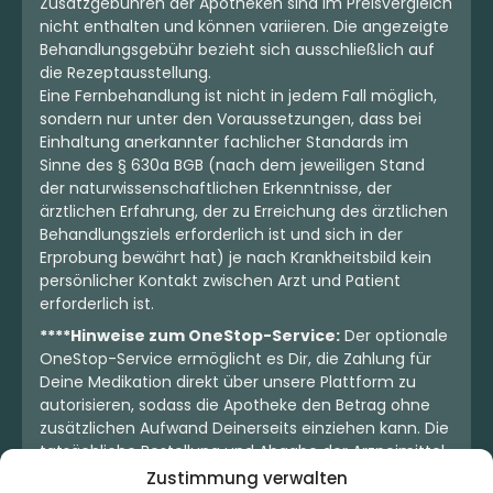
Zusatzgebühren der Apotheken sind im Preisvergleich
nicht enthalten und können variieren. Die angezeigte
Behandlungsgebühr bezieht sich ausschließlich auf
die Rezeptausstellung.
Eine Fernbehandlung ist nicht in jedem Fall möglich,
sondern nur unter den Voraussetzungen, dass bei
Einhaltung anerkannter fachlicher Standards im
Sinne des § 630a BGB (nach dem jeweiligen Stand
der naturwissenschaftlichen Erkenntnisse, der
ärztlichen Erfahrung, der zu Erreichung des ärztlichen
Behandlungsziels erforderlich ist und sich in der
Erprobung bewährt hat) je nach Krankheitsbild kein
persönlicher Kontakt zwischen Arzt und Patient
erforderlich ist.
****Hinweise zum OneStop-Service:
Der optionale
OneStop-Service ermöglicht es Dir, die Zahlung für
Deine Medikation direkt über unsere Plattform zu
autorisieren, sodass die Apotheke den Betrag ohne
zusätzlichen Aufwand Deinerseits einziehen kann. Die
tatsächliche Bestellung und Abgabe der Arzneimittel
erfolgt jedoch ausschließlich über die jeweilige
Zustimmung verwalten