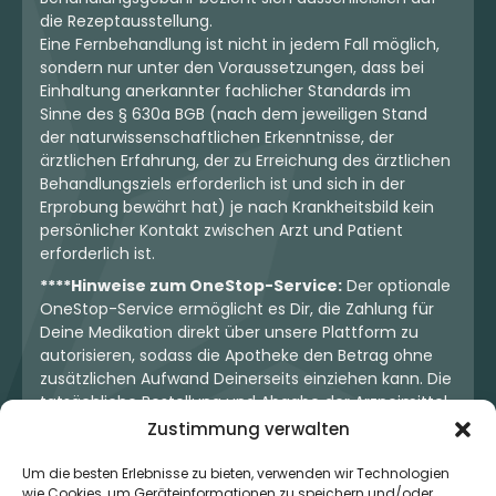
die Rezeptausstellung.
Eine Fernbehandlung ist nicht in jedem Fall möglich,
sondern nur unter den Voraussetzungen, dass bei
Einhaltung anerkannter fachlicher Standards im
Sinne des § 630a BGB (nach dem jeweiligen Stand
der naturwissenschaftlichen Erkenntnisse, der
ärztlichen Erfahrung, der zu Erreichung des ärztlichen
Behandlungsziels erforderlich ist und sich in der
Erprobung bewährt hat) je nach Krankheitsbild kein
persönlicher Kontakt zwischen Arzt und Patient
erforderlich ist.
****Hinweise zum OneStop-Service:
Der optionale
OneStop-Service ermöglicht es Dir, die Zahlung für
Deine Medikation direkt über unsere Plattform zu
autorisieren, sodass die Apotheke den Betrag ohne
zusätzlichen Aufwand Deinerseits einziehen kann. Die
tatsächliche Bestellung und Abgabe der Arzneimittel
erfolgt jedoch ausschließlich über die jeweilige
Zustimmung verwalten
Apotheke. Der Kaufvertrag entsteht stets zwischen
Dir und der Apotheke. Unser OneStop-Service stellt
Um die besten Erlebnisse zu bieten, verwenden wir Technologien
kein pharmazeutisches Angebot dar, sondern dient
wie Cookies, um Geräteinformationen zu speichern und/oder