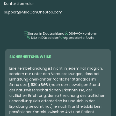
Kontaktformular
Hybrid
Blüten
Hybrid
Blüten
Apollo Aurora 30/1
Demecan Core Golden
support@MedCanOneStop.com
22
Horizon 30:01
Golden Goat
4,4
(29)
4,3
(28)
Server in Deutschland
DSGVO-konform
THC:
30
CBD:
1
THC:
30
CBD:
1
%
%
%
%
Sitz in Düsseldorf
Approbierte Ärzte
5.59 €
9.82 €
SICHERHEITSHINWEISE
Eine Fernbehandlung ist nicht in jedem Fall möglich,
sondern nur unter den Voraussetzungen, dass bei
Einhaltung anerkannter fachlicher Standards im
Sinne des § 630a BGB (nach dem jeweiligen Stand
der naturwissenschaftlichen Erkenntnisse, der
ärztlichen Erfahrung, der zu Erreichung des ärztlichen
Behandlungsziels erforderlich ist und sich in der
Erprobung bewährt hat) je nach Krankheitsbild kein
persönlicher Kontakt zwischen Arzt und Patient