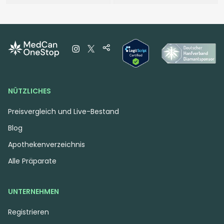
Indica
Blüten
Indica
Blüten
Demecan MC Regular
Cannabis flos 20/1 CZE
Drop RC
Ku. MAC 1
Royal Cake
MAC 1
4,2
(11)
4
(1)
THC:
23,3
CBD: <
0,3
THC:
20,4
CBD:
1
%
%
%
%
NÜTZLICHES
6.31 €
5.65 €
Preisvergleich und Live-Bestand
Blog
Apothekenverzeichnis
Alle Präparate
UNTERNEHMEN
Registrieren