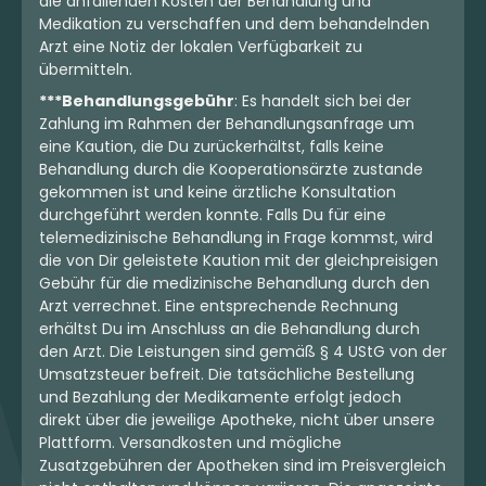
die anfallenden Kosten der Behandlung und
Medikation zu verschaffen und dem behandelnden
Arzt eine Notiz der lokalen Verfügbarkeit zu
Indica
Blüten
Sativa
Blüten
übermitteln.
TRUU GT 30:01
ZOIKS 22/1 TG
Cookies OG
Tangrini
***Behandlungsgebühr
: Es handelt sich bei der
4,3
(621)
4,3
(1125)
Zahlung im Rahmen der Behandlungsanfrage um
eine Kaution, die Du zurückerhältst, falls keine
THC:
30
CBD:
1
THC:
22
CBD:
1
%
%
%
%
Behandlung durch die Kooperationsärzte zustande
gekommen ist und keine ärztliche Konsultation
6.55 €
5.76 €
durchgeführt werden konnte. Falls Du für eine
telemedizinische Behandlung in Frage kommst, wird
die von Dir geleistete Kaution mit der gleichpreisigen
Gebühr für die medizinische Behandlung durch den
Arzt verrechnet. Eine entsprechende Rechnung
mehr laden
erhältst Du im Anschluss an die Behandlung durch
den Arzt. Die Leistungen sind gemäß § 4 UStG von der
Umsatzsteuer befreit. Die tatsächliche Bestellung
und Bezahlung der Medikamente erfolgt jedoch
direkt über die jeweilige Apotheke, nicht über unsere
Plattform. Versandkosten und mögliche
Zusatzgebühren der Apotheken sind im Preisvergleich