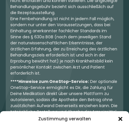
nicht enthalten und können variieren. Die angezeigte
Behandlungsgebühr bezieht sich ausschließlich auf
die Rezeptausstellung.
Eine Fernbehandlung ist nicht in jedem Fall möglich,
sondern nur unter den Voraussetzungen, dass bei
Einhaltung anerkannter fachlicher Standards im
Sinne des § 630a BGB (nach dem jeweiligen Stand
der naturwissenschaftlichen Erkenntnisse, der
ärztlichen Erfahrung, der zu Erreichung des ärztlichen
Behandlungsziels erforderlich ist und sich in der
Erprobung bewährt hat) je nach Krankheitsbild kein
persönlicher Kontakt zwischen Arzt und Patient
erforderlich ist.
****Hinweise zum OneStop-Service:
Der optionale
OneStop-Service ermöglicht es Dir, die Zahlung für
Deine Medikation direkt über unsere Plattform zu
autorisieren, sodass die Apotheke den Betrag ohne
zusätzlichen Aufwand Deinerseits einziehen kann. Die
tatsächliche Bestellung und Abgabe der Arzneimittel
erfolgt jedoch ausschließlich über die jeweilige
Zustimmung verwalten
Apotheke. Der Kaufvertrag entsteht stets zwischen