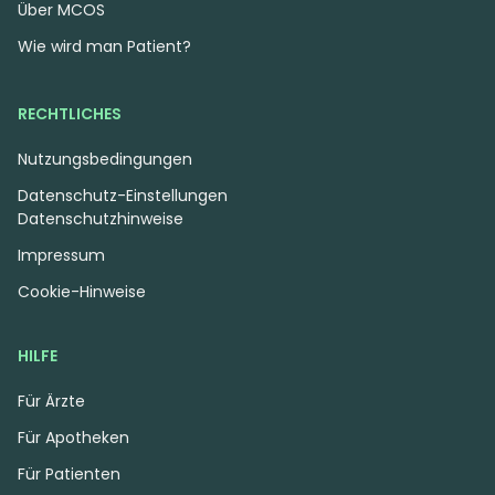
Über MCOS
Indica
Blüten
Sativa
Blüten
Wie wird man Patient?
Canopy AKH 25
Apollo 30/1 MID
Afghan Kush
Marmalade
4,3
(3)
4,3
(33)
RECHTLICHES
THC:
25
CBD:
1
THC:
30
CBD:
1
%
%
%
%
Nutzungsbedingungen
Datenschutz-Einstellungen
6.13 €
6.19 €
Datenschutzhinweise
Impressum
Cookie-Hinweise
HILFE
Für Ärzte
Für Apotheken
Für Patienten