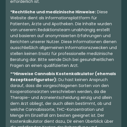
erforderlich ist.
Hybrid
Blüten
Indica
Blüten
*Rechtliche und medizinische Hinweise:
Diese
TRUU GT 23:01 Crumbled
HUALA 27/1 CA ALM
Website dient als Informationsplattform für
Lime
Alien Mints
Patienten, Ärzte und Apotheken. Die Inhalte wurden
Crumbled Lime
von unserem Redaktionsteam unabhängig erstellt
4,3
(195)
4,3
(589)
und basieren auf anonymisierten Erfahrungen und
Berichten unserer Nutzer. Diese Informationen dienen
THC:
23
CBD:
1
THC:
27
CBD:
1
%
%
%
%
ausschließlich allgemeinen Informationszwecken und
stellen keinen Ersatz für professionelle medizinische
5.83 €
6.30 €
Beratung dar. Bitte wende Dich bei gesundheitlichen
Fragen an einen qualifizierten Arzt.
**Hinweise Cannabis Kostenkalkulator (ehemals
Rezeptkonfigurator):
Du hast keinen Anspruch
darauf, dass die vorgeschlagenen Sorten von den
Kooperationsärzten verschrieben werden, da die
Therapie- und Arzneientscheidung einzig und allein
dem Arzt obliegt, der auch allein bestimmt, ob und
welche Cannabissorte, THC-Konzentration und
Menge im Einzelfall am besten geeignet ist. Der
Kostenkalkulator dient dazu, Dir einen Überblick über