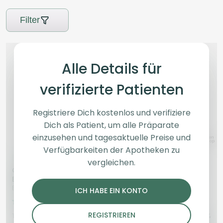
Filter
Alle Details für
verifizierte Patienten
Registriere Dich kostenlos und verifiziere
Dich als Patient, um alle Präparate
einzusehen und tagesaktuelle Preise und
Verfügbarkeiten der Apotheken zu
Indica
Blüten
Indica
Blüten
vergleichen.
Cookies 2.0 28/1
420 Evolution 27/1 CA
Bubblegumz
PGM
Bubblegumz
Purple Gas Mask
ICH HABE EIN KONTO
4,2
(35)
3,9
(2)
REGISTRIEREN
THC:
28
CBD:
1
THC:
25,36
CBD: <
0,4
%
%
%
%