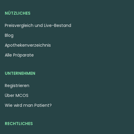
7.49 €
5.99 €
NÜTZLICHES
Preisvergleich und Live-Bestand
Blog
Apothekenverzeichnis
Alle Präparate
UNTERNEHMEN
Registrieren
Über MCOS
Indica
Blüten
Hybrid
Blüten
FAAFO Cannabis 27/1
Fire Gold 33/1 SMC
Wie wird man Patient?
GPO
Strawberry MAC
Gastro Pop
0
(0)
0
(0)
RECHTLICHES
THC:
27
CBD:
1
THC:
32,7
CBD:
1
%
%
%
%