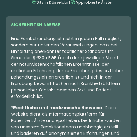
Sitz in Düsseldorf
Approbierte Ärzte
3.49 €
5.99 €
SICHERHEITSHINWEISE
Eine Fernbehandlung ist nicht in jedem Fall möglich,
sondern nur unter den Voraussetzungen, dass bei
Einhaltung anerkannter fachlicher Standards im
Sinne des § 630a BGB (nach dem jeweiligen Stand
der naturwissenschaftlichen Erkenntnisse, der
ärztlichen Erfahrung, der zu Erreichung des ärztlichen
Behandlungsziels erforderlich ist und sich in der
Erprobung bewährt hat) je nach Krankheitsbild kein
persönlicher Kontakt zwischen Arzt und Patient
erforderlich ist.
Sativa
Blüten
Indica
Blüten
Huala 25/1 CA OSB
Huala 30/1 CA BDL
*Rechtliche und medizinische Hinweise:
Diese
Orange Sherbet
Baker's Delight
Website dient als Informationsplattform für
4,3
(1)
0
(0)
Patienten, Ärzte und Apotheken. Die Inhalte wurden
von unserem Redaktionsteam unabhängig erstellt
THC:
24
CBD: <
0,2
THC:
28,6
CBD: <
0,2
%
%
%
%
und basieren auf anonymisierten Erfahrungen und