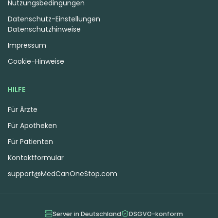
Nutzungsbedingungen
Datenschutz-Einstellungen
5.99 €
6.39 €
Datenschutzhinweise
Impressum
Cookie-Hinweise
HILFE
Für Ärzte
Für Apotheken
Für Patienten
Kontaktformular
Sativa
Blüten
Indica
Blüten
SKK WWZ 21/1
Fire Gold 30/1 PMM
support@MedCanOneStop.com
White Widow Haze
Permanent Marker
0
(0)
0
(0)
THC:
21
CBD:
1
THC:
30
CBD:
1
%
%
%
%
Server in Deutschland
DSGVO-konform