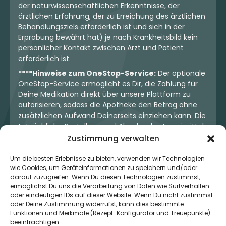
der naturwissenschaftlichen Erkenntnisse, der
ärztlichen Erfahrung, der zu Erreichung des ärztlichen
Behandlungsziels erforderlich ist und sich in der
Erprobung bewährt hat) je nach Krankheitsbild kein
persönlicher Kontakt zwischen Arzt und Patient
erforderlich ist.
****Hinweise zum OneStop-Service:
Der optionale
OneStop-Service ermöglicht es Dir, die Zahlung für
Deine Medikation direkt über unsere Plattform zu
autorisieren, sodass die Apotheke den Betrag ohne
zusätzlichen Aufwand Deinerseits einziehen kann. Die
tatsächliche Bestellung und Abgabe der Arzneimittel
erfolgt jedoch ausschließlich über die jeweilige
Zustimmung verwalten
Apotheke. Der Kaufvertrag entsteht stets zwischen
Dir und der Apotheke. Unser OneStop-Service stellt
Um die besten Erlebnisse zu bieten, verwenden wir Technologien
wie Cookies, um Geräteinformationen zu speichern und/oder
kein pharmazeutisches Angebot dar, sondern dient
darauf zuzugreifen. Wenn Du diesen Technologien zustimmst,
lediglich der komfortablen Zahlungsabwicklung. Die
ermöglichst Du uns die Verarbeitung von Daten wie Surfverhalten
Nutzung ist freiwillig und hat keinerlei Einfluss auf die
oder eindeutigen IDs auf dieser Website. Wenn Du nicht zustimmst
ärztliche Therapieentscheidung oder die Wahl der
oder Deine Zustimmung widerrufst, kann dies bestimmte
verschriebenen Medikation. Apotheken sind rechtlich
Funktionen und Merkmale (Rezept-Konfigurator und Treuepunkte)
unabhängig und unterliegen den gesetzlichen
beeinträchtigen.