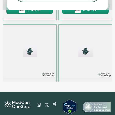
7.49 €
6.99 €
Sativa
Blüten
Indica
Blüten
ZOIKS 33/1 LK
Ekolicious 27/1 GPG
OG Lime Kush
Grape Goat
0
(0)
0
(0)
THC:
34,1
CBD:
1
THC:
27
CBD:
1
%
%
%
%