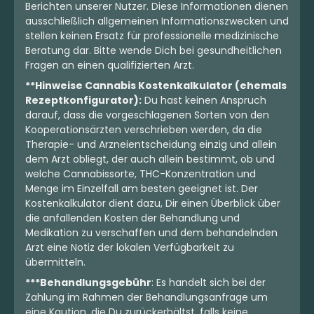
Berichten unserer Nutzer. Diese Informationen dienen
4.99 €
5.49 €
ausschließlich allgemeinen Informationszwecken und
stellen keinen Ersatz für professionelle medizinische
Beratung dar. Bitte wende Dich bei gesundheitlichen
Fragen an einen qualifizierten Arzt.
**Hinweise Cannabis Kostenkalkulator (ehemals
Rezeptkonfigurator):
Du hast keinen Anspruch
darauf, dass die vorgeschlagenen Sorten von den
Kooperationsärzten verschrieben werden, da die
Therapie- und Arzneientscheidung einzig und allein
dem Arzt obliegt, der auch allein bestimmt, ob und
welche Cannabissorte, THC-Konzentration und
Menge im Einzelfall am besten geeignet ist. Der
Kostenkalkulator dient dazu, Dir einen Überblick über
die anfallenden Kosten der Behandlung und
Sativa
Blüten
Hybrid
Blüten
Medikation zu verschaffen und dem behandelnden
Casper’s No. 52 –
Entourage – Sherbz 26/1
Arzt eine Notiz der lokalen Verfügbarkeit zu
Tamalez
Sherbz
übermitteln.
Tamalez
0
(0)
0
(0)
***Behandlungsgebühr
: Es handelt sich bei der
Zahlung im Rahmen der Behandlungsanfrage um
THC:
24,7
CBD: <
0,2
THC:
24,4
CBD: <
0,1
%
%
%
%
eine Kaution, die Du zurückerhältst, falls keine