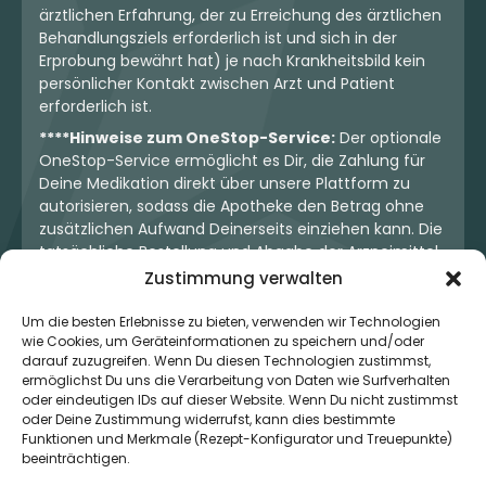
ärztlichen Erfahrung, der zu Erreichung des ärztlichen
Behandlungsziels erforderlich ist und sich in der
Erprobung bewährt hat) je nach Krankheitsbild kein
persönlicher Kontakt zwischen Arzt und Patient
erforderlich ist.
****Hinweise zum OneStop-Service:
Der optionale
OneStop-Service ermöglicht es Dir, die Zahlung für
Deine Medikation direkt über unsere Plattform zu
autorisieren, sodass die Apotheke den Betrag ohne
zusätzlichen Aufwand Deinerseits einziehen kann. Die
tatsächliche Bestellung und Abgabe der Arzneimittel
erfolgt jedoch ausschließlich über die jeweilige
Zustimmung verwalten
Apotheke. Der Kaufvertrag entsteht stets zwischen
Dir und der Apotheke. Unser OneStop-Service stellt
Um die besten Erlebnisse zu bieten, verwenden wir Technologien
wie Cookies, um Geräteinformationen zu speichern und/oder
kein pharmazeutisches Angebot dar, sondern dient
darauf zuzugreifen. Wenn Du diesen Technologien zustimmst,
lediglich der komfortablen Zahlungsabwicklung. Die
ermöglichst Du uns die Verarbeitung von Daten wie Surfverhalten
Nutzung ist freiwillig und hat keinerlei Einfluss auf die
oder eindeutigen IDs auf dieser Website. Wenn Du nicht zustimmst
ärztliche Therapieentscheidung oder die Wahl der
oder Deine Zustimmung widerrufst, kann dies bestimmte
verschriebenen Medikation. Apotheken sind rechtlich
Funktionen und Merkmale (Rezept-Konfigurator und Treuepunkte)
unabhängig und unterliegen den gesetzlichen
beeinträchtigen.
Vorgaben zur Arzneimittelabgabe.