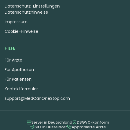
Datenschutz-Einstellungen
3.99 €
4.75 €
Datenschutzhinweise
Impressum
Cookie-Hinweise
HILFE
Für Ärzte
Für Apotheken
Für Patienten
Kontaktformular
Indica
Blüten
Blüten
Eufloria 24/1 FDR
OzSun 26/1
support@MedCanOneStop.com
Fou du Roi
Candy Gas
4,2
(8)
4,2
(13)
THC:
24
CBD:
1
THC:
26
CBD:
1
%
%
%
%
Server in Deutschland
DSGVO-konform
Sitz in Düsseldorf
Approbierte Ärzte