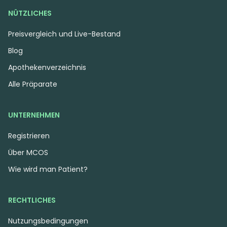
4.45 €
4.99 €
NÜTZLICHES
Preisvergleich und Live-Bestand
Blog
Apothekenverzeichnis
Alle Präparate
UNTERNEHMEN
Registrieren
Über MCOS
Indica
Blüten
Indica
Blüten
HiDealz 24/1 MS PIK
CzechOut 30/1 DIN
Wie wird man Patient?
smalls
Dantes Inferno
Pink Kush
4,2
(66)
4,5
(7)
RECHTLICHES
THC:
24
CBD:
1
THC:
30
CBD:
1
%
%
%
%
Nutzungsbedingungen