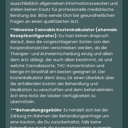
5.25 €
4.75 €
ausschließlich allgemeinen Informationszwecken und
stellen keinen Ersatz für professionelle medizinische
Beratung dar. Bitte wende Dich bei gesundheitlichen
Fragen an einen qualifizierten Arzt.
**Hinweise Cannabis Kostenkalkulator (ehemals
Rezeptkonfigurator):
Du hast keinen Anspruch
darauf, dass die vorgeschlagenen Sorten von den
Kooperationsärzten verschrieben werden, da die
Therapie- und Arzneientscheidung einzig und allein
dem Arzt obliegt, der auch allein bestimmt, ob und
welche Cannabissorte, THC-Konzentration und
Menge im Einzelfall am besten geeignet ist. Der
Kostenkalkulator dient dazu, Dir einen Überblick über
die anfallenden Kosten der Behandlung und
Indica
Blüten
Indica
Blüten
Medikation zu verschaffen und dem behandelnden
Remexian 30/1 RPK NRC
Remexian 27/1 RPK TSU
Arzt eine Notiz der lokalen Verfügbarkeit zu
Narcos
Tropical Sun
übermitteln.
3,9
(28)
4,2
(63)
***Behandlungsgebühr
: Es handelt sich bei der
THC:
30
CBD:
1
THC:
27
CBD:
1
%
%
%
%
Zahlung im Rahmen der Behandlungsanfrage um
eine Kaution, die Du zurückerhältst, falls keine