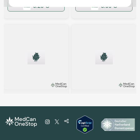
5.25 €
3.99 €
Hybrid
Blüten
Indica
Blüten
enua 25/1 CBC CA
Kana Craft 27/1 FLJ
Citron Biker Cookies
Flap Jack
2,5
(2)
4,7
(5)
THC:
25
CBD:
1
THC:
27
CBD:
1
%
%
%
%