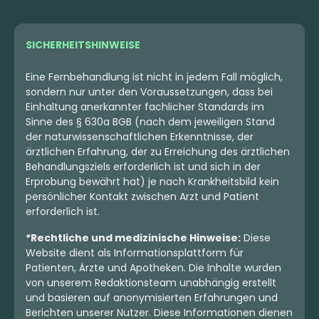
4.75 €
4.25 €
SICHERHEITSHINWEISE
Eine Fernbehandlung ist nicht in jedem Fall möglich,
sondern nur unter den Voraussetzungen, dass bei
Einhaltung anerkannter fachlicher Standards im
Sinne des § 630a BGB (nach dem jeweiligen Stand
der naturwissenschaftlichen Erkenntnisse, der
ärztlichen Erfahrung, der zu Erreichung des ärztlichen
Behandlungsziels erforderlich ist und sich in der
Erprobung bewährt hat) je nach Krankheitsbild kein
persönlicher Kontakt zwischen Arzt und Patient
erforderlich ist.
Sativa
Blüten
Hybrid
Blüten
Remexian 27/1 OGN SNS
Luana 24/1 MACZ
*Rechtliche und medizinische Hinweise:
Diese
Sage N' Sour
Mac 2
Website dient als Informationsplattform für
4,4
(40)
4
(6)
Patienten, Ärzte und Apotheken. Die Inhalte wurden
von unserem Redaktionsteam unabhängig erstellt
THC:
27
CBD:
1
THC:
22,1
CBD: <
0,1
%
%
%
%
und basieren auf anonymisierten Erfahrungen und
Berichten unserer Nutzer. Diese Informationen dienen