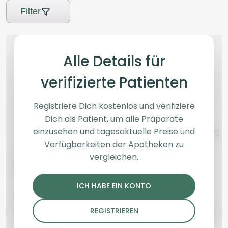
Filter
Alle Details für
verifizierte Patienten
Registriere Dich kostenlos und verifiziere
Dich als Patient, um alle Präparate
einzusehen und tagesaktuelle Preise und
Verfügbarkeiten der Apotheken zu
Indica
Blüten
Hybrid
Blüten
vergleichen.
San Raf 31/1 CFK
HiDealz 24/1 MS CAC
Campfire Kush
smalls
Cake Crasher
ICH HABE EIN KONTO
4,2
(161)
4,4
(2)
REGISTRIEREN
THC:
33,94
CBD: <
0,1
THC:
24
CBD:
1
%
%
%
%