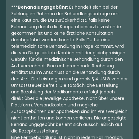
5
(3)
4,6
(24)
***Behandlungsgebühr
: Es handelt sich bei der
Zahlung im Rahmen der Behandlungsanfrage um
THC:
24
CBD:
1
THC:
27,3
CBD:
1
%
%
%
%
eine Kaution, die Du zurückerhältst, falls keine
Behandlung durch die Kooperationsärzte zustande
4.49 €
7.50 €
gekommen ist und keine ärztliche Konsultation
durchgeführt werden konnte. Falls Du für eine
telemedizinische Behandlung in Frage kommst, wird
die von Dir geleistete Kaution mit der gleichpreisigen
Gebühr für die medizinische Behandlung durch den
mehr laden
Arzt verrechnet. Eine entsprechende Rechnung
erhältst Du im Anschluss an die Behandlung durch
den Arzt. Die Leistungen sind gemäß § 4 UStG von der
Umsatzsteuer befreit. Die tatsächliche Bestellung
und Bezahlung der Medikamente erfolgt jedoch
direkt über die jeweilige Apotheke, nicht über unsere
Plattform. Versandkosten und mögliche
Zusatzgebühren der Apotheken sind im Preisvergleich
nicht enthalten und können variieren. Die angezeigte
Behandlungsgebühr bezieht sich ausschließlich auf
die Rezeptausstellung.
Eine Fernbehandlung ist nicht in jedem Fall möglich,