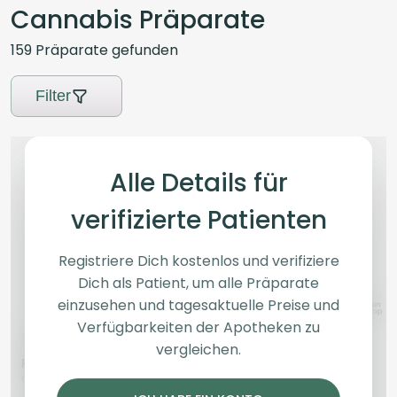
Cannabis Präparate
159
Präparate
gefunden
Filter
Alle Details für
verifizierte Patienten
Registriere Dich kostenlos und verifiziere
Dich als Patient, um alle Präparate
einzusehen und tagesaktuelle Preise und
Verfügbarkeiten der Apotheken zu
Indica
Blüten
Indica
Blüten
vergleichen.
Pedanios 31/1 COS CA
Cookies 2.0 28/1
Cosmic Cream
Bubblegumz
Bubblegumz