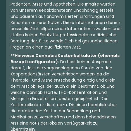
Tamalez
Patienten, Ärzte und Apotheken. Die Inhalte wurden
0
(0)
4,5
(8)
von unserem Redaktionsteam unabhängig erstellt
und basieren auf anonymisierten Erfahrungen und
THC:
24,4
CBD: <
0,1
THC:
30
CBD:
1
%
%
%
%
Berichten unserer Nutzer. Diese Informationen dienen
ausschließlich allgemeinen Informationszwecken und
10.49 €
5.49 €
stellen keinen Ersatz für professionelle medizinische
Beratung dar. Bitte wende Dich bei gesundheitlichen
Fragen an einen qualifizierten Arzt.
**Hinweise Cannabis Kostenkalkulator (ehemals
Rezeptkonfigurator):
Du hast keinen Anspruch
darauf, dass die vorgeschlagenen Sorten von den
Kooperationsärzten verschrieben werden, da die
Therapie- und Arzneientscheidung einzig und allein
dem Arzt obliegt, der auch allein bestimmt, ob und
welche Cannabissorte, THC-Konzentration und
Menge im Einzelfall am besten geeignet ist. Der
Kostenkalkulator dient dazu, Dir einen Überblick über
die anfallenden Kosten der Behandlung und
Medikation zu verschaffen und dem behandelnden
Sativa
Blüten
Sativa
Blüten
Arzt eine Notiz der lokalen Verfügbarkeit zu
Gripon420 24/1 FLF
Bathera 27/1 SSH
übermitteln.
Fruitloops x Fuel
Super Silver Haze