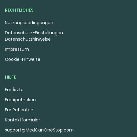
8 Ball Kush
Sour Kush
0
(0)
0
(0)
RECHTLICHES
THC:
31
CBD:
1
THC:
28,8
CBD:
1
%
%
%
%
Nutzungsbedingungen
Datenschutz-Einstellungen
5.99 €
4.99 €
Datenschutzhinweise
Impressum
Cookie-Hinweise
HILFE
Für Ärzte
Für Apotheken
Für Patienten
Kontaktformular
Hybrid
Blüten
Sativa
Blüten
CzechOut 15/1 BLO
SKK WWZ 21/1
support@MedCanOneStop.com
Blockberry
White Widow Haze