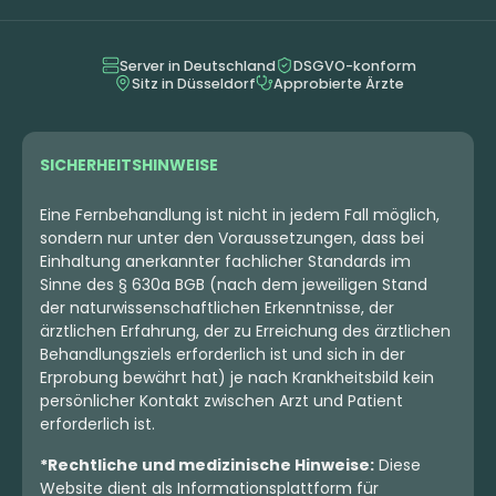
3,8
(4)
4,7
(3)
THC:
16,1
CBD: <
0,2
THC:
21
CBD:
1
%
%
%
%
Server in Deutschland
DSGVO-konform
Sitz in Düsseldorf
Approbierte Ärzte
2.99 €
3.10 €
SICHERHEITSHINWEISE
Eine Fernbehandlung ist nicht in jedem Fall möglich,
sondern nur unter den Voraussetzungen, dass bei
Einhaltung anerkannter fachlicher Standards im
Sinne des § 630a BGB (nach dem jeweiligen Stand
der naturwissenschaftlichen Erkenntnisse, der
ärztlichen Erfahrung, der zu Erreichung des ärztlichen
Behandlungsziels erforderlich ist und sich in der
Erprobung bewährt hat) je nach Krankheitsbild kein
persönlicher Kontakt zwischen Arzt und Patient
erforderlich ist.
Sativa
Blüten
Indica
Blüten
Casper’s No. 52 –
Gripon420 30/1 GAE
*Rechtliche und medizinische Hinweise:
Diese
Tamalez
Gas Cream Cake
Website dient als Informationsplattform für