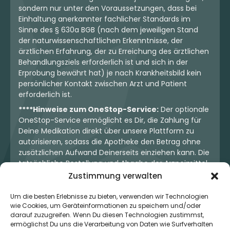
sondern nur unter den Voraussetzungen, dass bei
Einhaltung anerkannter fachlicher Standards im
Sinne des § 630a BGB (nach dem jeweiligen Stand
der naturwissenschaftlichen Erkenntnisse, der
ärztlichen Erfahrung, der zu Erreichung des ärztlichen
Behandlungsziels erforderlich ist und sich in der
Erprobung bewährt hat) je nach Krankheitsbild kein
persönlicher Kontakt zwischen Arzt und Patient
erforderlich ist.
****Hinweise zum OneStop-Service:
Der optionale
OneStop-Service ermöglicht es Dir, die Zahlung für
Deine Medikation direkt über unsere Plattform zu
autorisieren, sodass die Apotheke den Betrag ohne
zusätzlichen Aufwand Deinerseits einziehen kann. Die
tatsächliche Bestellung und Abgabe der Arzneimittel
erfolgt jedoch ausschließlich über die jeweilige
Zustimmung verwalten
Apotheke. Der Kaufvertrag entsteht stets zwischen
Dir und der Apotheke. Unser OneStop-Service stellt
Um die besten Erlebnisse zu bieten, verwenden wir Technologien
wie Cookies, um Geräteinformationen zu speichern und/oder
kein pharmazeutisches Angebot dar, sondern dient
darauf zuzugreifen. Wenn Du diesen Technologien zustimmst,
lediglich der komfortablen Zahlungsabwicklung. Die
ermöglichst Du uns die Verarbeitung von Daten wie Surfverhalten
Nutzung ist freiwillig und hat keinerlei Einfluss auf die