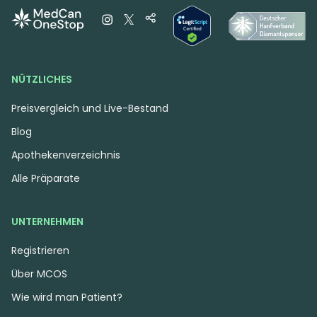
Cosmic Mac
0
(0)
0
(0)
THC:
34,1
CBD:
1
THC:
26,3
CBD: <
0,1
%
%
%
%
NÜTZLICHES
5.10 €
5.35 €
Preisvergleich und Live-Bestand
Blog
Apothekenverzeichnis
Alle Präparate
UNTERNEHMEN
Registrieren
Über MCOS
Hybrid
Blüten
Hybrid
Blüten
Wie wird man Patient?
CM 32/1 EBK
CM 32/1 SRK