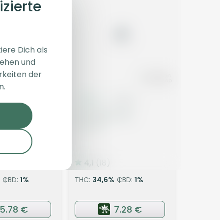
izierte
iere Dich als
sehen und
rkeiten der
n.
Blüten
Indica
Blüten
tain Craft
VCC 36/1 GWA
G Wagon
Cake x Kush
4,1
(18)
CBD:
1
%
THC:
34,6
%
CBD:
1
%
5.78 €
7.28 €