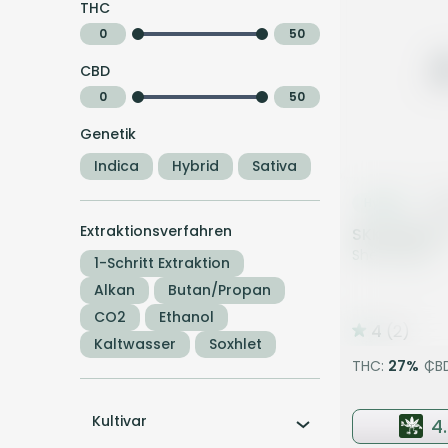
THC
0
50
CBD
0
50
Genetik
Indica
Hybrid
Sativa
Hybrid
Bl
Extraktionsverfahren
SKK SHB 27/
Sherbanger
1-Schritt Extraktion
Alkan
Butan/Propan
CO2
Ethanol
4
(2)
Kaltwasser
Soxhlet
THC:
27
%
CB
Kultivar
4