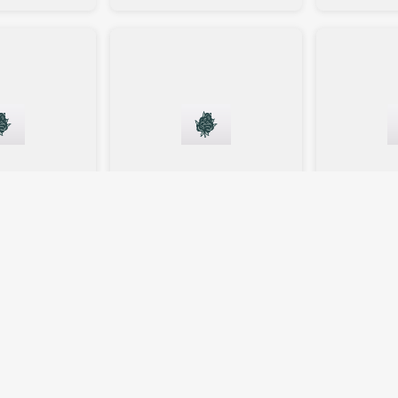
lüten
Indica
Blüten
Sativa
R8
Eufloria 24/1 FDR
Remexian
Fou du Roi
Sage N' Sou
4,2
(8)
4,4
(39
D:
1
%
THC:
24
%
CBD:
1
%
THC:
27
%