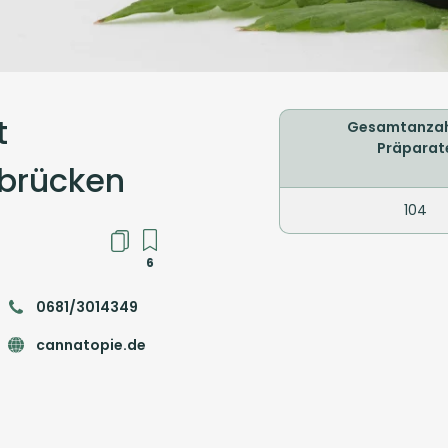
t
Gesamtanzah
Präparat
rbrücken
104
6
0681/3014349
cannatopie.de