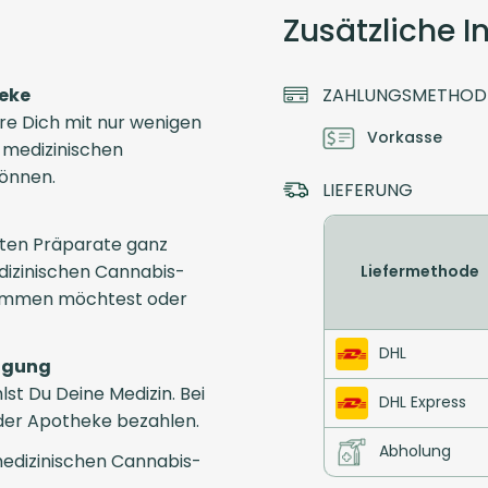
Zusätzliche 
heke
ZAHLUNGSMETHOD
ere Dich mit nur wenigen
Vorkasse
e medizinischen
können.
LIEFERUNG
ten Präparate ganz
dizinischen Cannabis-
Liefermethode
ekommen möchtest oder
DHL
tigung
t Du Deine Medizin. Bei
DHL Express
 der Apotheke bezahlen.
Abholung
edizinischen Cannabis-