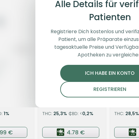
Alle Details für verif
Patienten
Registriere Dich kostenlos und verifiz
Patient, um alle Präparate einzu
tagesaktuelle Preise und Verfügba
Apotheken zu vergleiche
üten
Indica
Blüten
Sativa
1
SKK CM 25/1
Kush Moun
ICH HABE EIN KONTO
27/1 ICK
Cookie Monster
Ice Cream 
REGISTRIEREN
Mints
4,1
(2)
4,2
(6)
D:
1
%
THC:
25,3
%
CBD: <
0,2
%
THC:
28,5
%
.99 €
4.78 €