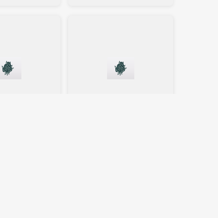
Blüten
Sativa
Blüten
 27/1 OGN SNS
Remexian 27/1 OGN
MDL
r
Medellin
)
4,2
(12)
CBD:
1
%
THC:
27
%
CBD:
1
%