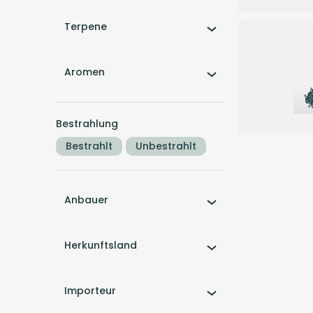
Terpene
Aromen
Bestrahlung
Bestrahlt
Unbestrahlt
Sativa
B
Anbauer
VCC 27/1 A
After Eight
Herkunftsland
5
(1)
Importeur
THC:
27
%
CB