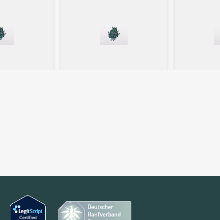
lüten
Indica
Blüten
Hybrid
7/1 OGN
420 Evolution 25/1 CA
Luana 24
GMO
Mac 2
GMO
4,5
(2)
4
(6)
D:
1
%
THC:
24,57
%
CBD: <
0,4
%
THC:
22,1
%
.94 €
5.79 €