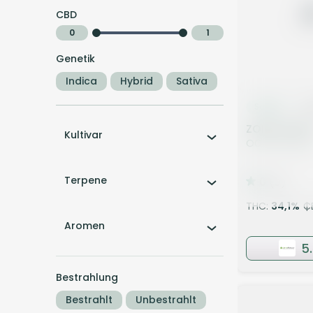
CBD
0
1
Genetik
Indica
Hybrid
Sativa
Sativa
B
ZOIKS 33/1 L
Kultivar
OG Lime Kus
Terpene
0
(0)
THC:
34,1
%
C
Aromen
5
Bestrahlung
Bestrahlt
Unbestrahlt