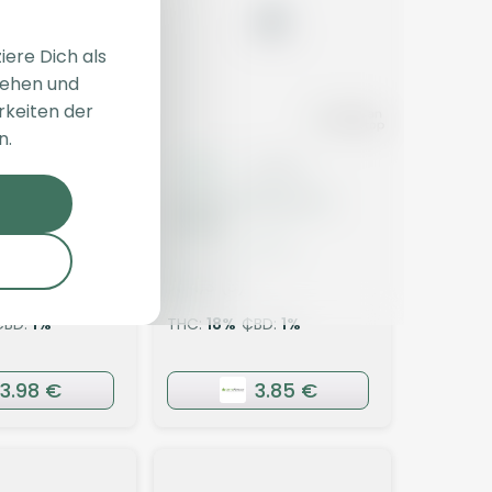
iere Dich als
sehen und
rkeiten der
n.
Blüten
Indica
Blüten
/1 MS PIK
HiDealz 18/1 MS ICC
smalls
Ice Cream Cake
)
4,3
(3)
CBD:
1
%
THC:
18
%
CBD:
1
%
3.98 €
3.85 €