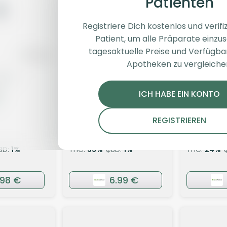
Patienten
Registriere Dich kostenlos und verifiz
Patient, um alle Präparate einzu
tagesaktuelle Preise und Verfügba
Apotheken zu vergleiche
lüten
Indica
Blüten
Indica
K
Enua 33/1 AM14 CA SBG
HiDealz 24
ICH HABE EIN KONTO
smalls
h
Strawberry Bubble Gum
Pink Kush
REGISTRIEREN
4,4
(23)
4,2
(62
BD:
1
%
THC:
33
%
CBD:
1
%
THC:
24
%
.98 €
6.99 €