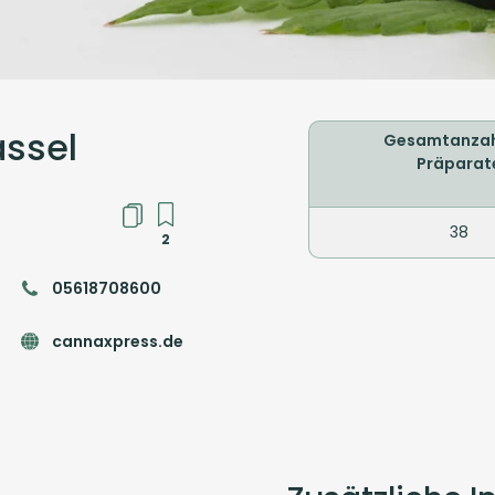
assel
Gesamtanzah
Präparat
38
2
05618708600
cannaxpress.de