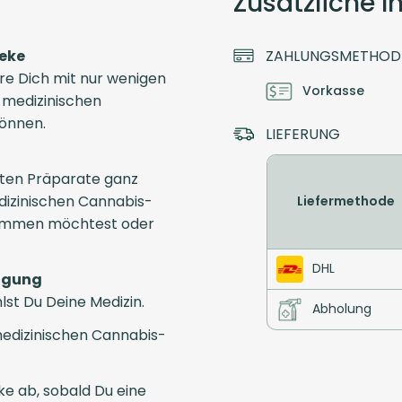
Zusätzliche 
heke
ZAHLUNGSMETHOD
ere Dich mit nur wenigen
Vorkasse
e medizinischen
können.
LIEFERUNG
ten Präparate ganz
dizinischen Cannabis-
Liefermethode
ekommen möchtest oder
DHL
tigung
st Du Deine Medizin.
Abholung
edizinischen Cannabis-
e ab, sobald Du eine