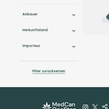
Anbauer
Herkunftsland
Importeur
Sativa
B
Remexian 2
MDL
Medellin
Filter zurücksetzen
4,2
(12)
THC:
27
%
CB
4