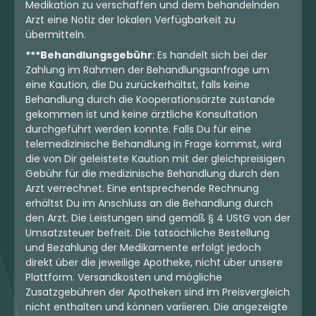
Medikation zu verschaffen und dem behandelnden
Indica
Blüten
Indica
Blüten
Arzt eine Notiz der lokalen Verfügbarkeit zu
Beacon LH T30
enua 30/1 SF4 CA CGG
übermitteln.
Lavender Haze
Cherry Gelato Gushers
***Behandlungsgebühr
: Es handelt sich bei der
4,1
(41)
4,2
(89)
Zahlung im Rahmen der Behandlungsanfrage um
THC:
30,3
CBD: <
0,2
THC:
30
CBD:
1
%
%
%
%
eine Kaution, die Du zurückerhältst, falls keine
Behandlung durch die Kooperationsärzte zustande
8.30 €
8.00 €
gekommen ist und keine ärztliche Konsultation
durchgeführt werden konnte. Falls Du für eine
telemedizinische Behandlung in Frage kommst, wird
die von Dir geleistete Kaution mit der gleichpreisigen
Gebühr für die medizinische Behandlung durch den
mehr laden
Arzt verrechnet. Eine entsprechende Rechnung
erhältst Du im Anschluss an die Behandlung durch
den Arzt. Die Leistungen sind gemäß § 4 UStG von der
Umsatzsteuer befreit. Die tatsächliche Bestellung
und Bezahlung der Medikamente erfolgt jedoch
direkt über die jeweilige Apotheke, nicht über unsere
Plattform. Versandkosten und mögliche
Zusatzgebühren der Apotheken sind im Preisvergleich
nicht enthalten und können variieren. Die angezeigte