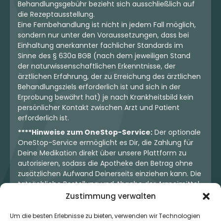
Behandlungsgebühr bezieht sich ausschließlich auf
die Rezeptausstellung.
Eine Fernbehandlung ist nicht in jedem Fall möglich,
sondern nur unter den Voraussetzungen, dass bei
Einhaltung anerkannter fachlicher Standards im
Sinne des § 630a BGB (nach dem jeweiligen Stand
der naturwissenschaftlichen Erkenntnisse, der
ärztlichen Erfahrung, der zu Erreichung des ärztlichen
Behandlungsziels erforderlich ist und sich in der
Erprobung bewährt hat) je nach Krankheitsbild kein
persönlicher Kontakt zwischen Arzt und Patient
erforderlich ist.
****Hinweise zum OneStop-Service:
Der optionale
OneStop-Service ermöglicht es Dir, die Zahlung für
Deine Medikation direkt über unsere Plattform zu
autorisieren, sodass die Apotheke den Betrag ohne
zusätzlichen Aufwand Deinerseits einziehen kann. Die
tatsächliche Bestellung und Abgabe der Arzneimittel
erfolgt jedoch ausschließlich über die jeweilige
Zustimmung verwalten
Apotheke. Der Kaufvertrag entsteht stets zwischen
Dir und der Apotheke. Unser OneStop-Service stellt
Um die besten Erlebnisse zu bieten, verwenden wir Technologien