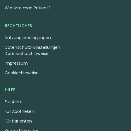
Cannamedical Sativa
Luana 32/1 CM
Wie wird man Patient?
Ultra ES
Cherry Mints
Orange Creampop
4
(14)
4,3
(159)
RECHTLICHES
THC:
26,4
CBD: <
0,2
THC:
29,4
CBD:
1
%
%
%
%
Nutzungsbedingungen
Datenschutz-Einstellungen
9.00 €
7.50 €
Datenschutzhinweise
Impressum
Cookie-Hinweise
HILFE
Für Ärzte
Für Apotheken
Für Patienten
Kontaktformular