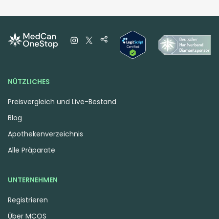
Fire Gold 30/1 LED
Cannamedical Hybrid
Lemon Diesel
Forte KA GL
Gelato Lemon
4,2
(17)
4,4
(11)
THC:
30
CBD:
1
THC:
21,8
CBD: <
0,1
%
%
%
%
9.40 €
8.00 €
NÜTZLICHES
Preisvergleich und Live-Bestand
Blog
Apothekenverzeichnis
Alle Präparate
UNTERNEHMEN
Registrieren
Über MCOS
Indica
Blüten
Indica
Blüten