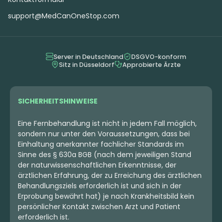
Indica
Blüten
Indica
Blüten
APEX GEP-PT 29
Cannamedical Indica
support@MedCanOneStop.com
Gelato Poison
Ultra ES
Papaya Boom
2,3
(2)
3,6
(2)
Server in Deutschland
DSGVO-konform
THC:
29
CBD:
1
THC:
25,7
CBD: <
0,2
%
%
%
%
Sitz in Düsseldorf
Approbierte Ärzte
9.00 €
9.50 €
SICHERHEITSHINWEISE
Eine Fernbehandlung ist nicht in jedem Fall möglich,
sondern nur unter den Voraussetzungen, dass bei
Einhaltung anerkannter fachlicher Standards im
Sinne des § 630a BGB (nach dem jeweiligen Stand
der naturwissenschaftlichen Erkenntnisse, der
ärztlichen Erfahrung, der zu Erreichung des ärztlichen
Behandlungsziels erforderlich ist und sich in der
Erprobung bewährt hat) je nach Krankheitsbild kein
persönlicher Kontakt zwischen Arzt und Patient
erforderlich ist.