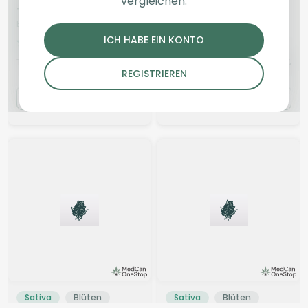
vergleichen.
Tweed BMT 33
Luana 24/1 MACZ
Berry Mist
Mac 2
ICH HABE EIN KONTO
4,4
(12)
4
(6)
THC:
34,2
CBD: <
0,08
THC:
22,1
CBD: <
0,1
%
%
%
%
REGISTRIEREN
7.11 €
7.00 €
Sativa
Blüten
Sativa
Blüten