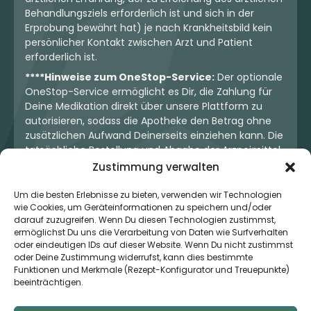
Behandlungsziels erforderlich ist und sich in der
Erprobung bewährt hat) je nach Krankheitsbild kein
persönlicher Kontakt zwischen Arzt und Patient
erforderlich ist.
****Hinweise zum OneStop-Service:
Der optionale
OneStop-Service ermöglicht es Dir, die Zahlung für
Deine Medikation direkt über unsere Plattform zu
autorisieren, sodass die Apotheke den Betrag ohne
zusätzlichen Aufwand Deinerseits einziehen kann. Die
tatsächliche Bestellung und Abgabe der Arzneimittel
erfolgt jedoch ausschließlich über die jeweilige
Zustimmung verwalten
Apotheke. Der Kaufvertrag entsteht stets zwischen
Dir und der Apotheke. Unser OneStop-Service stellt
Um die besten Erlebnisse zu bieten, verwenden wir Technologien
wie Cookies, um Geräteinformationen zu speichern und/oder
kein pharmazeutisches Angebot dar, sondern dient
darauf zuzugreifen. Wenn Du diesen Technologien zustimmst,
lediglich der komfortablen Zahlungsabwicklung. Die
ermöglichst Du uns die Verarbeitung von Daten wie Surfverhalten
Nutzung ist freiwillig und hat keinerlei Einfluss auf die
oder eindeutigen IDs auf dieser Website. Wenn Du nicht zustimmst
ärztliche Therapieentscheidung oder die Wahl der
oder Deine Zustimmung widerrufst, kann dies bestimmte
verschriebenen Medikation. Apotheken sind rechtlich
Funktionen und Merkmale (Rezept-Konfigurator und Treuepunkte)
unabhängig und unterliegen den gesetzlichen
beeinträchtigen.
Vorgaben zur Arzneimittelabgabe.