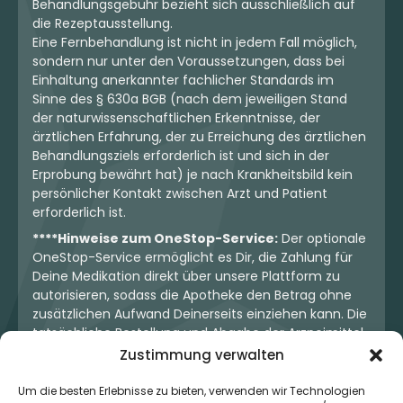
Behandlungsgebühr bezieht sich ausschließlich auf
die Rezeptausstellung.
Eine Fernbehandlung ist nicht in jedem Fall möglich,
sondern nur unter den Voraussetzungen, dass bei
Einhaltung anerkannter fachlicher Standards im
Sinne des § 630a BGB (nach dem jeweiligen Stand
der naturwissenschaftlichen Erkenntnisse, der
ärztlichen Erfahrung, der zu Erreichung des ärztlichen
Behandlungsziels erforderlich ist und sich in der
Erprobung bewährt hat) je nach Krankheitsbild kein
persönlicher Kontakt zwischen Arzt und Patient
erforderlich ist.
****Hinweise zum OneStop-Service:
Der optionale
OneStop-Service ermöglicht es Dir, die Zahlung für
Deine Medikation direkt über unsere Plattform zu
autorisieren, sodass die Apotheke den Betrag ohne
zusätzlichen Aufwand Deinerseits einziehen kann. Die
tatsächliche Bestellung und Abgabe der Arzneimittel
erfolgt jedoch ausschließlich über die jeweilige
Zustimmung verwalten
Apotheke. Der Kaufvertrag entsteht stets zwischen
Dir und der Apotheke. Unser OneStop-Service stellt
Um die besten Erlebnisse zu bieten, verwenden wir Technologien