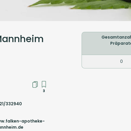
 Mannheim
Gesamtanzah
Präparat
0
3
21/332940
w.falken-apotheke-
nnheim.de