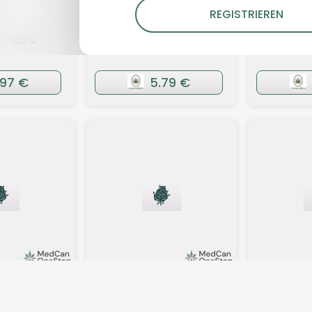
REGISTRIEREN
)
4,3
(372)
4,5
(25
: <
0,1
%
THC:
30
%
CBD:
1
%
THC:
31
%
C
.97 €
5.79 €
lüten
Sativa
Blüten
Indica
 CA GOL
TRUU GT 26:01 Prime
Apollo 24