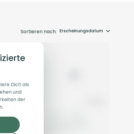
Erscheinungsdatum
Sortieren nach:
izierte
iere Dich als
sehen und
rkeiten der
n.
Blüten
Indica
Blüten
31/1 COS CA
Huala 22/1 CA BDL
ream
Baker's Delight