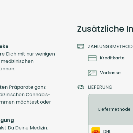
Zusätzliche 
heke
ZAHLUNGSMETHOD
ere Dich mit nur wenigen
Kreditkarte
e medizinischen
können.
Vorkasse
ten Präparate ganz
LIEFERUNG
dizinischen Cannabis-
ekommen möchtest oder
Liefermethode
tigung
st Du Deine Medizin.
DHL