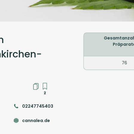
n
Gesamtanzah
Präparat
nkirchen-
76
2
02247745403
cannalea.de