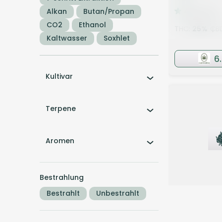
4,4
(1203
Alkan
Butan/Propan
CO2
Ethanol
THC:
25
%
CBD
Kaltwasser
Soxhlet
6
Kultivar
Terpene
Aromen
Bestrahlung
Bestrahlt
Unbestrahlt
Sativa
B
Huala 27/1