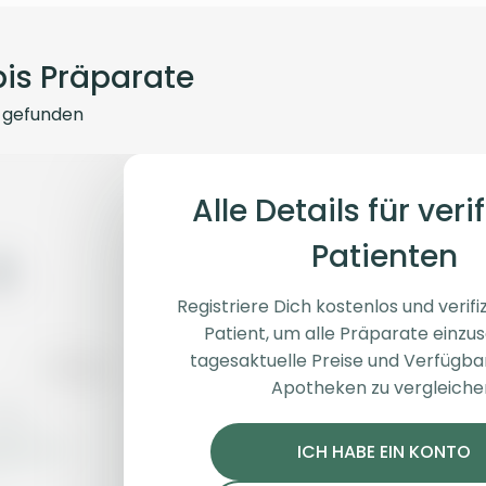
is Präparate
gefunden
Alle Details für verif
Patienten
Registriere Dich kostenlos und verifiz
Patient, um alle Präparate einzu
tagesaktuelle Preise und Verfügba
Apotheken zu vergleiche
üten
Indica
Blüten
Indica
 MAC 1+
slouu 30/1 GLZ CA
Pedanios 
ICH HABE EIN KONTO
Garlic Z
Cosmic C