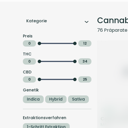
Cannab
Kategorie
76
Präparate
Preis
0
12
THC
0
34
CBD
0
25
Genetik
Indica
Hybrid
Sativa
Hybrid
Bl
Extraktionsverfahren
Cantourage
MAC 1
1-Schritt Extraktion