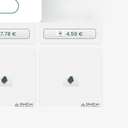
44)
4,8
(2)
BD:
1
%
THC:
20,89
%
CBD: <
0,4
%
7.78 €
4.59 €
Blüten
Indica
Blüten
/1 RKS
AphriaRX THC25 CTB