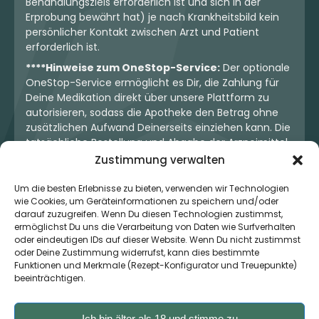
Behandlungsziels erforderlich ist und sich in der
Erprobung bewährt hat) je nach Krankheitsbild kein
persönlicher Kontakt zwischen Arzt und Patient
erforderlich ist.
****Hinweise zum OneStop-Service:
Der optionale
OneStop-Service ermöglicht es Dir, die Zahlung für
Deine Medikation direkt über unsere Plattform zu
autorisieren, sodass die Apotheke den Betrag ohne
zusätzlichen Aufwand Deinerseits einziehen kann. Die
tatsächliche Bestellung und Abgabe der Arzneimittel
erfolgt jedoch ausschließlich über die jeweilige
Zustimmung verwalten
Apotheke. Der Kaufvertrag entsteht stets zwischen
Dir und der Apotheke. Unser OneStop-Service stellt
Um die besten Erlebnisse zu bieten, verwenden wir Technologien
wie Cookies, um Geräteinformationen zu speichern und/oder
kein pharmazeutisches Angebot dar, sondern dient
darauf zuzugreifen. Wenn Du diesen Technologien zustimmst,
lediglich der komfortablen Zahlungsabwicklung. Die
ermöglichst Du uns die Verarbeitung von Daten wie Surfverhalten
Nutzung ist freiwillig und hat keinerlei Einfluss auf die
oder eindeutigen IDs auf dieser Website. Wenn Du nicht zustimmst
ärztliche Therapieentscheidung oder die Wahl der
oder Deine Zustimmung widerrufst, kann dies bestimmte
verschriebenen Medikation. Apotheken sind rechtlich
Funktionen und Merkmale (Rezept-Konfigurator und Treuepunkte)
unabhängig und unterliegen den gesetzlichen
beeinträchtigen.
Vorgaben zur Arzneimittelabgabe.
Ich bin älter als 18 und stimme zu