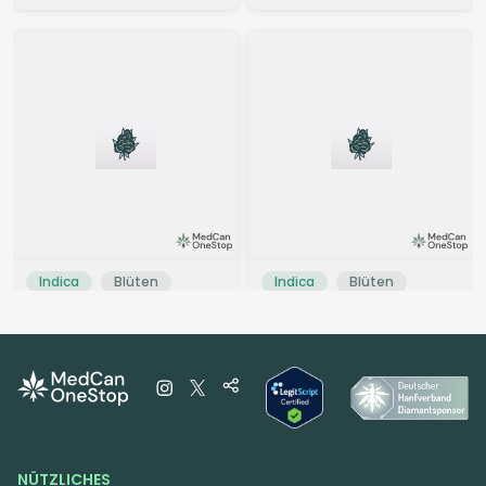
Indica
Blüten
Indica
Blüten
Pedanios 31/1 COS CA
Cannamedical Indica
Cosmic Cream
Classic ZAF GG
Grape Galena
4,5
(2553)
0
(0)
THC:
31
CBD:
1
THC:
20,6
CBD: <
0,1
%
%
%
%
7.98 €
4.28 €
NÜTZLICHES