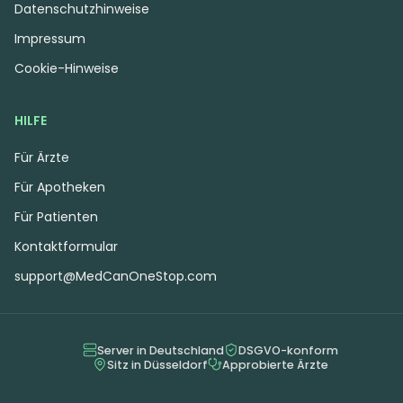
Datenschutzhinweise
Impressum
Cookie-Hinweise
HILFE
Für Ärzte
Für Apotheken
Für Patienten
Indica
Blüten
Indica
Blüten
Kontaktformular
J.R. Strain GC 30/1
Huala 22/1 CA BDL
Galactic Cake
Baker's Delight
support@MedCanOneStop.com
0
(0)
4,8
(2)
THC:
30
CBD:
1
THC:
20,89
CBD: <
0,4
%
%
%
%
Server in Deutschland
DSGVO-konform
Sitz in Düsseldorf
Approbierte Ärzte
6.94 €
4.19 €