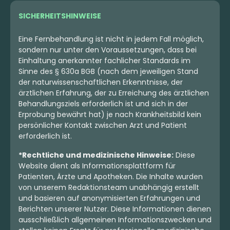
SICHERHEITSHINWEISE
Eine Fernbehandlung ist nicht in jedem Fall möglich,
sondern nur unter den Voraussetzungen, dass bei
Einhaltung anerkannter fachlicher Standards im
Sinne des § 630a BGB (nach dem jeweiligen Stand
der naturwissenschaftlichen Erkenntnisse, der
ärztlichen Erfahrung, der zu Erreichung des ärztlichen
Behandlungsziels erforderlich ist und sich in der
Erprobung bewährt hat) je nach Krankheitsbild kein
persönlicher Kontakt zwischen Arzt und Patient
Sativa
Blüten
Indica
Blüten
erforderlich ist.
Huala 30/1 CA GOL
Huala 30/1 CA OCT
Goldkirsch
Purple Octane
*Rechtliche und medizinische Hinweise:
Diese
Website dient als Informationsplattform für
4,3
(139)
4,2
(57)
Patienten, Ärzte und Apotheken. Die Inhalte wurden
THC:
27,99
CBD: <
0,4
THC:
27,7
CBD: <
0,4
%
%
%
%
von unserem Redaktionsteam unabhängig erstellt
und basieren auf anonymisierten Erfahrungen und
4.98 €
4.39 €
Berichten unserer Nutzer. Diese Informationen dienen
ausschließlich allgemeinen Informationszwecken und