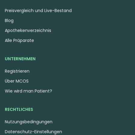
Preisvergleich und Live-Bestand
Blog
Apothekenverzeichnis
Alle Präparate
UNTERNEHMEN
Registrieren
Über MCOS
Hybrid
Blüten
Sativa
Blüten
enua 25/1 CBC CA
J.R. Strain MM 31/1
Wie wird man Patient?
Citron Biker Cookies
Mandarin MAC
1
(1)
0
(0)
RECHTLICHES
THC:
25
CBD:
1
THC:
31
CBD:
1
%
%
%
%
Nutzungsbedingungen
4.48 €
6.94 €
Datenschutz-Einstellungen