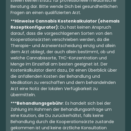
stellen keinen Ersatz für professionelle medizinische
Beratung dar. Bitte wende Dich bei gesundheitlichen
Fragen an einen qualifizierten Arzt.
**Hinweise Cannabis Kostenkalkulator (ehemals
Rezeptkonfigurator):
Du hast keinen Anspruch
darauf, dass die vorgeschlagenen Sorten von den
Kooperationsärzten verschrieben werden, da die
Therapie- und Arzneientscheidung einzig und allein
dem Arzt obliegt, der auch allein bestimmt, ob und
welche Cannabissorte, THC-Konzentration und
Menge im Einzelfall am besten geeignet ist. Der
Kostenkalkulator dient dazu, Dir einen Überblick über
Indica
Blüten
Hybrid
Blüten
die anfallenden Kosten der Behandlung und
Luana 32/1 CM
Medical Saints 24/1 PLC
Medikation zu verschaffen und dem behandelnden
Cherry Mints
Platinum Garlic
Arzt eine Notiz der lokalen Verfügbarkeit zu
4,4
(152)
4,1
(160)
übermitteln.
THC:
29,4
CBD:
1
THC:
24
CBD:
1
%
%
%
%
***Behandlungsgebühr
: Es handelt sich bei der
Zahlung im Rahmen der Behandlungsanfrage um
eine Kaution, die Du zurückerhältst, falls keine
5.89 €
4.48 €
Behandlung durch die Kooperationsärzte zustande
gekommen ist und keine ärztliche Konsultation