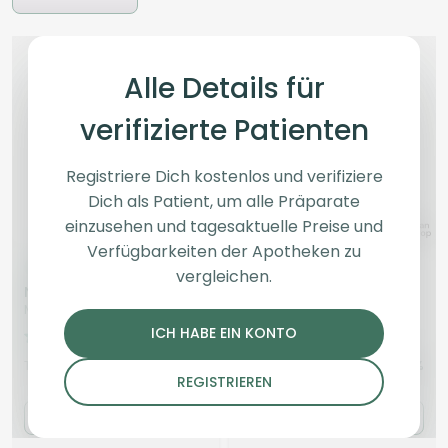
Alle Details für
verifizierte Patienten
Registriere Dich kostenlos und verifiziere
Dich als Patient, um alle Präparate
einzusehen und tagesaktuelle Preise und
Verfügbarkeiten der Apotheken zu
Hybrid
Blüten
Indica
Blüten
vergleichen.
NICE 32/1 MOS
San Raf 31/1 CFK
Morning Sun
Campfire Kush
ICH HABE EIN KONTO
4,5
(215)
4,2
(159)
THC:
32
CBD:
1
THC:
33,94
CBD: <
0,1
%
%
%
%
REGISTRIEREN
5.98 €
5.69 €