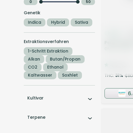
0
50
Genetik
Indica
Hybrid
Sativa
Indica
Bl
Extraktionsverfahren
Peace Natur
GMO Cookies
1-Schritt Extraktion
Alkan
Butan/Propan
4,3
(521)
CO2
Ethanol
Kaltwasser
Soxhlet
THC:
31
%
CBD
6
Kultivar
Terpene