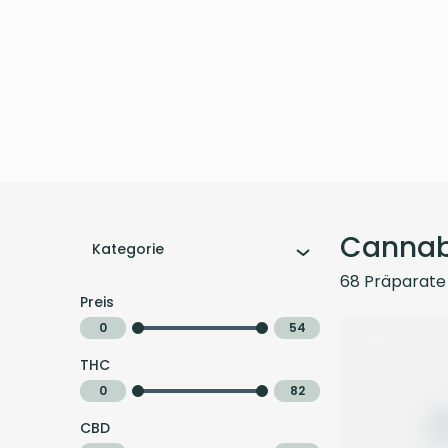
Cannab
Kategorie
68
Präparate
Preis
0
54
THC
0
82
CBD