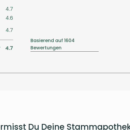
4.7
4.6
4.7
Basierend auf 1604
4.7
Bewertungen
rmisst Du Deine Stammapothe