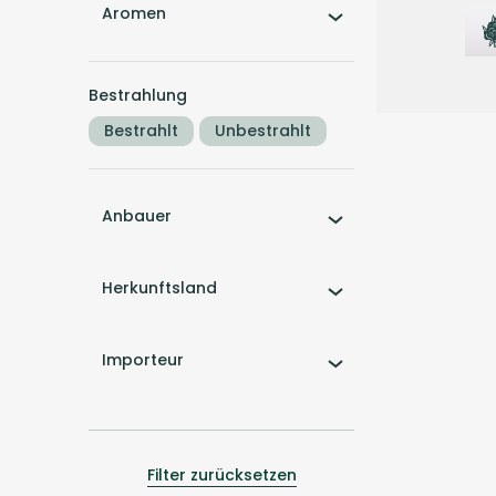
Aromen
Bestrahlung
Bestrahlt
Unbestrahlt
Sativa
B
31/1 Amici S
Anbauer
Stardawg
3,9
(19)
Herkunftsland
THC:
28,8
%
C
Importeur
4
Filter zurücksetzen