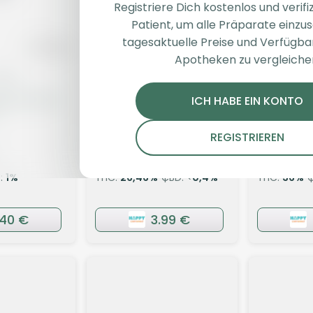
Registriere Dich kostenlos und verifiz
Patient, um alle Präparate einzu
tagesaktuelle Preise und Verfügba
Apotheken zu vergleiche
üten
Sativa
Blüten
Sativa
als 31/1 GC
Huala 27/1 CA GOL
enua 36/
ICH HABE EIN KONTO
Goldkirsch
Citrus Slap
REGISTRIEREN
4,3
(34)
4,5
(62
:
1
%
THC:
26,46
%
CBD: <
0,4
%
THC:
36
%
.40 €
3.99 €