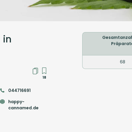
 in
Gesamtanzah
Präparat
68
18
044716691
happy-
cannamed.de