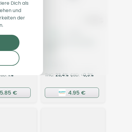
iere Dich als
sehen und
rkeiten der
n.
Blüten
Sativa
Blüten
1 PCB CA CS
Demecan Core Pulse
25:01
Zativa
)
4,5
(31)
CBD:
1
%
THC:
23,4
%
CBD: <
0,3
%
5.85 €
4.95 €