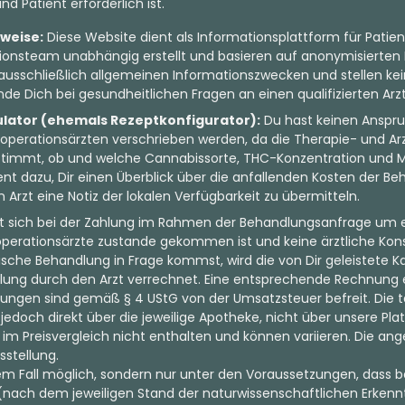
d Patient erforderlich ist.
nweise:
Diese Website dient als Informationsplattform für Patien
onsteam unabhängig erstellt und basieren auf anonymisierten 
ausschließlich allgemeinen Informationszwecken und stellen kein
de Dich bei gesundheitlichen Fragen an einen qualifizierten Arzt
ulator (ehemals Rezeptkonfigurator):
Du hast keinen Anspru
perationsärzten verschrieben werden, da die Therapie- und Arz
bestimmt, ob und welche Cannabissorte, THC-Konzentration und 
ient dazu, Dir einen Überblick über die anfallenden Kosten der 
zt eine Notiz der lokalen Verfügbarkeit zu übermitteln.
lt sich bei der Zahlung im Rahmen der Behandlungsanfrage um ei
ooperationsärzte zustande gekommen ist und keine ärztliche Kon
nische Behandlung in Frage kommst, wird die von Dir geleistete K
lung durch den Arzt verrechnet. Eine entsprechende Rechnung e
tungen sind gemäß § 4 UStG von der Umsatzsteuer befreit. Die t
edoch direkt über die jeweilige Apotheke, nicht über unsere Pl
im Preisvergleich nicht enthalten und können variieren. Die a
sstellung.
dem Fall möglich, sondern nur unter den Voraussetzungen, dass b
nach dem jeweiligen Stand der naturwissenschaftlichen Erkenntn