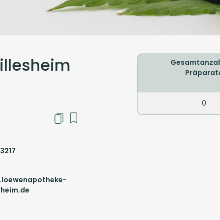
illesheim
Gesamtanzah
Präparat
0
3217
loewenapotheke-
esheim.de