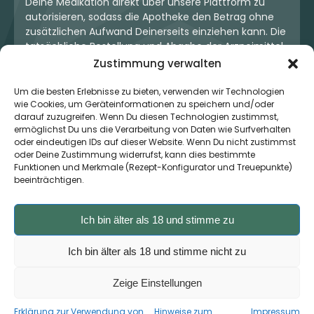
Deine Medikation direkt über unsere Plattform zu
autorisieren, sodass die Apotheke den Betrag ohne
zusätzlichen Aufwand Deinerseits einziehen kann. Die
tatsächliche Bestellung und Abgabe der Arzneimittel
erfolgt jedoch ausschließlich über die jeweilige
Zustimmung verwalten
Apotheke. Der Kaufvertrag entsteht stets zwischen
Dir und der Apotheke. Unser OneStop-Service stellt
Um die besten Erlebnisse zu bieten, verwenden wir Technologien
kein pharmazeutisches Angebot dar, sondern dient
wie Cookies, um Geräteinformationen zu speichern und/oder
darauf zuzugreifen. Wenn Du diesen Technologien zustimmst,
lediglich der komfortablen Zahlungsabwicklung. Die
ermöglichst Du uns die Verarbeitung von Daten wie Surfverhalten
Nutzung ist freiwillig und hat keinerlei Einfluss auf die
oder eindeutigen IDs auf dieser Website. Wenn Du nicht zustimmst
ärztliche Therapieentscheidung oder die Wahl der
oder Deine Zustimmung widerrufst, kann dies bestimmte
verschriebenen Medikation. Apotheken sind rechtlich
Funktionen und Merkmale (Rezept-Konfigurator und Treuepunkte)
unabhängig und unterliegen den gesetzlichen
beeinträchtigen.
Vorgaben zur Arzneimittelabgabe.
Ich bin älter als 18 und stimme zu
© 2026 MedCanOneStop (MCOS GmbH) - Alle Rechte
Ich bin älter als 18 und stimme nicht zu
vorbehalten.
Zeige Einstellungen
Erklärung zur Verwendung von
Hinweise zum
Impressum