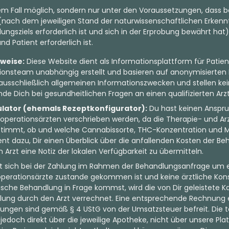
dem Fall möglich, sondern nur unter den Voraussetzungen, dass b
nach dem jeweiligen Stand der naturwissenschaftlichen Erkenntn
ungsziels erforderlich ist und sich in der Erprobung bewährt hat)
d Patient erforderlich ist.
nweise:
Diese Website dient als Informationsplattform für Patien
onsteam unabhängig erstellt und basieren auf anonymisierten 
ausschließlich allgemeinen Informationszwecken und stellen kein
de Dich bei gesundheitlichen Fragen an einen qualifizierten Arzt
ulator (ehemals Rezeptkonfigurator):
Du hast keinen Anspru
perationsärzten verschrieben werden, da die Therapie- und Arz
bestimmt, ob und welche Cannabissorte, THC-Konzentration und 
ient dazu, Dir einen Überblick über die anfallenden Kosten der 
zt eine Notiz der lokalen Verfügbarkeit zu übermitteln.
lt sich bei der Zahlung im Rahmen der Behandlungsanfrage um ei
ooperationsärzte zustande gekommen ist und keine ärztliche Kon
nische Behandlung in Frage kommst, wird die von Dir geleistete K
lung durch den Arzt verrechnet. Eine entsprechende Rechnung e
tungen sind gemäß § 4 UStG von der Umsatzsteuer befreit. Die t
edoch direkt über die jeweilige Apotheke, nicht über unsere Pl