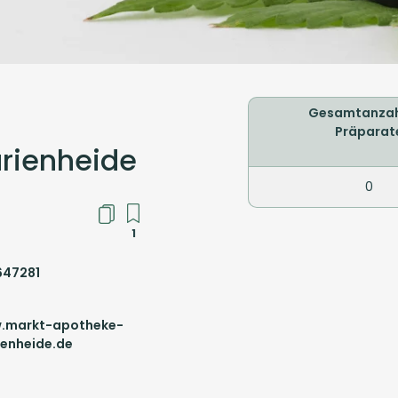
Gesamtanzah
Präparat
rienheide
0
1
647281
.markt-apotheke-
enheide.de