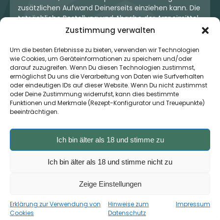
zusätzlichen Aufwand Deinerseits einziehen kann. Die
tatsächliche Bestellung und Abgabe der Arzneimittel
erfolgt jedoch ausschließlich über die jeweilige
Zustimmung verwalten
Apotheke. Der Kaufvertrag entsteht stets zwischen
Dir und der Apotheke. Unser OneStop-Service stellt
Um die besten Erlebnisse zu bieten, verwenden wir Technologien
wie Cookies, um Geräteinformationen zu speichern und/oder
kein pharmazeutisches Angebot dar, sondern dient
darauf zuzugreifen. Wenn Du diesen Technologien zustimmst,
lediglich der komfortablen Zahlungsabwicklung. Die
ermöglichst Du uns die Verarbeitung von Daten wie Surfverhalten
Nutzung ist freiwillig und hat keinerlei Einfluss auf die
oder eindeutigen IDs auf dieser Website. Wenn Du nicht zustimmst
ärztliche Therapieentscheidung oder die Wahl der
oder Deine Zustimmung widerrufst, kann dies bestimmte
verschriebenen Medikation. Apotheken sind rechtlich
Funktionen und Merkmale (Rezept-Konfigurator und Treuepunkte)
unabhängig und unterliegen den gesetzlichen
beeinträchtigen.
Vorgaben zur Arzneimittelabgabe.
Ich bin älter als 18 und stimme zu
© 2026 MedCanOneStop (MCOS GmbH) - Alle Rechte
Ich bin älter als 18 und stimme nicht zu
vorbehalten.
Zeige Einstellungen
Erklärung zur Verwendung von
Hinweise zum
Impressum
×
Zur App ›
Jetzt auch als App verfügbar
Cookies
Datenschutz