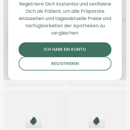
Registriere Dich kostenlos und verifiziere
Dich als Patient, um alle Präparate
einzusehen und tagesaktuelle Preise und
Verfügbarkeiten der Apotheken zu
Indica
Blüten
Indica
Blüten
vergleichen.
NICE 27/1 KM
HUALA 25/1 UK LCM
Kush Mints
Lilac Mandarin
ICH HABE EIN KONTO
4,3
(248)
3,8
(57)
THC:
27
CBD:
1
THC:
25
CBD:
1
%
%
%
%
REGISTRIEREN
6.88 €
6.90 €