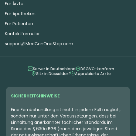
Für Ärzte
Für Apotheken
Für Patienten
Hybrid
Blüten
Indica
Blüten
Alphaflos BC 28/1 SW
420 Evolution 27/1 CA
Kontaktformular
Schneewittchen
ICC
Ice Cream Cake x Kush
support@MedCanOneStop.com
Mints
4,4
(19)
4,5
(964)
THC:
27,5
CBD:
1
THC:
27
CBD:
1
%
%
%
%
Server in Deutschland
DSGVO-konform
Sitz in Düsseldorf
Approbierte Ärzte
9.44 €
10.40 €
SICHERHEITSHINWEISE
Eine Fernbehandlung ist nicht in jedem Fall möglich,
sondern nur unter den Voraussetzungen, dass bei
Einhaltung anerkannter fachlicher Standards im
Sinne des § 630a BGB (nach dem jeweiligen Stand
der naturwissenschaftlichen Erkenntnisse, der