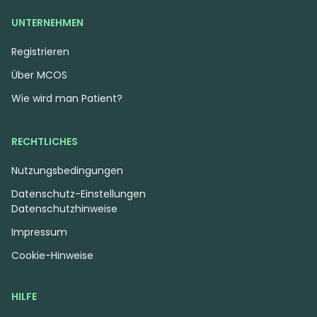
UNTERNEHMEN
Registrieren
Hybrid
Blüten
Hybrid
Blüten
Über MCOS
AMP ZEN RBX THC25
420 Natural 16/1 CA TRP
White Wedding Cake RBX
Tropicana Cookies
Wie wird man Patient?
3,8
(19)
4,2
(153)
THC:
25
CBD:
1
THC:
16
CBD:
1
%
%
%
%
RECHTLICHES
8.49 €
6.90 €
Nutzungsbedingungen
Datenschutz-Einstellungen
Datenschutzhinweise
Impressum
Cookie-Hinweise
HILFE