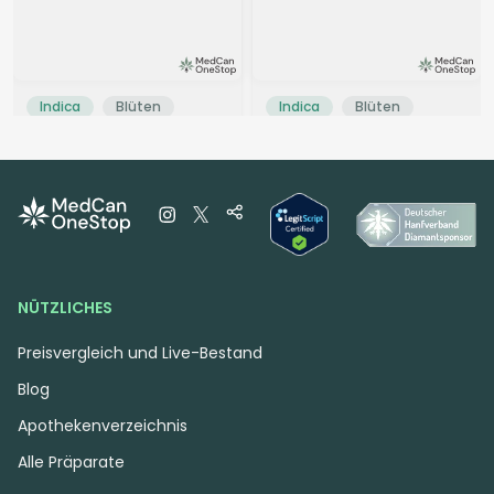
Indica
Blüten
Indica
Blüten
HUALA 22/1 CA GBG
GrowMotion SBC24
Grape Burger
Super Buff Cherry
4
(44)
4,2
(82)
THC:
22
CBD:
1
THC:
24
CBD:
1
%
%
%
%
5.90 €
10.00 €
NÜTZLICHES
Preisvergleich und Live-Bestand
Blog
Apothekenverzeichnis
Alle Präparate