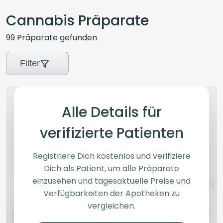
Cannabis Präparate
99
Präparate
gefunden
Filter
Alle Details für
verifizierte Patienten
Registriere Dich kostenlos und verifiziere
Dich als Patient, um alle Präparate
einzusehen und tagesaktuelle Preise und
Verfügbarkeiten der Apotheken zu
Indica
Blüten
Indica
Blüten
vergleichen.
Demecan Core CRC
Demecan CORE PKU 26:01
30:01
Poison Kush