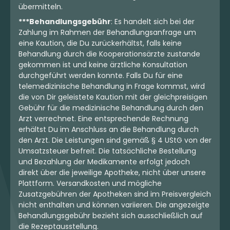
Indica
Blüten
Indica
Blüten
übermitteln.
Daily Special 21/1 WED
26/1 NICE M
***Behandlungsgebühr
: Es handelt sich bei der
Glazed Wedding Cake
Mont Blanc
Zahlung im Rahmen der Behandlungsanfrage um
3,6
(8)
3,8
(29)
eine Kaution, die Du zurückerhältst, falls keine
Behandlung durch die Kooperationsärzte zustande
THC:
21,16
CBD:
1
THC:
24,2
CBD: <
0,2
%
%
%
%
gekommen ist und keine ärztliche Konsultation
durchgeführt werden konnte. Falls Du für eine
5.09 €
5.19 €
telemedizinische Behandlung in Frage kommst, wird
die von Dir geleistete Kaution mit der gleichpreisigen
Gebühr für die medizinische Behandlung durch den
Arzt verrechnet. Eine entsprechende Rechnung
erhältst Du im Anschluss an die Behandlung durch
mehr laden
den Arzt. Die Leistungen sind gemäß § 4 UStG von der
Umsatzsteuer befreit. Die tatsächliche Bestellung
und Bezahlung der Medikamente erfolgt jedoch
direkt über die jeweilige Apotheke, nicht über unsere
Plattform. Versandkosten und mögliche
Zusatzgebühren der Apotheken sind im Preisvergleich
nicht enthalten und können variieren. Die angezeigte
Behandlungsgebühr bezieht sich ausschließlich auf
die Rezeptausstellung.