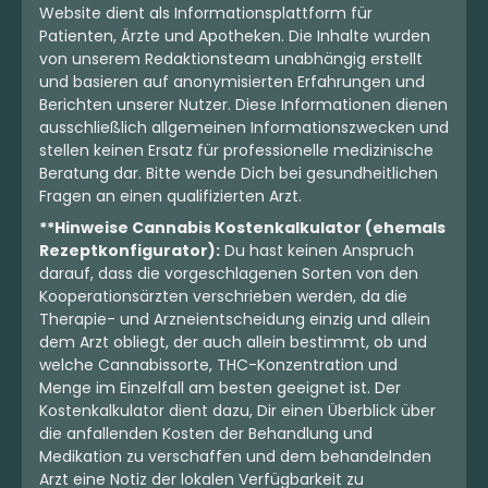
Indica
Blüten
Indica
Blüten
Website dient als Informationsplattform für
Cannamedical Sativa
Luana 32/1 CM
Patienten, Ärzte und Apotheken. Die Inhalte wurden
Ultra ES
Cherry Mints
von unserem Redaktionsteam unabhängig erstellt
Orange Creampop
und basieren auf anonymisierten Erfahrungen und
4
(14)
4,3
(143)
Berichten unserer Nutzer. Diese Informationen dienen
ausschließlich allgemeinen Informationszwecken und
THC:
26,4
CBD: <
0,2
THC:
29,4
CBD:
1
%
%
%
%
stellen keinen Ersatz für professionelle medizinische
Beratung dar. Bitte wende Dich bei gesundheitlichen
6.89 €
5.69 €
Fragen an einen qualifizierten Arzt.
**Hinweise Cannabis Kostenkalkulator (ehemals
Rezeptkonfigurator):
Du hast keinen Anspruch
darauf, dass die vorgeschlagenen Sorten von den
Kooperationsärzten verschrieben werden, da die
Therapie- und Arzneientscheidung einzig und allein
dem Arzt obliegt, der auch allein bestimmt, ob und
welche Cannabissorte, THC-Konzentration und
Menge im Einzelfall am besten geeignet ist. Der
Kostenkalkulator dient dazu, Dir einen Überblick über
die anfallenden Kosten der Behandlung und
Medikation zu verschaffen und dem behandelnden
Arzt eine Notiz der lokalen Verfügbarkeit zu