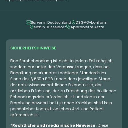
Luana 20/1 Mochi
Cannamedical Hybrid
Mochi
Forte KA GL
Gelato Lemon
4
(13)
4,4
(9)
Server in Deutschland
DSGVO-konform
Sitz in Düsseldorf
Approbierte Ärzte
THC:
20,3
CBD: <
0,1
THC:
21,8
CBD: <
0,1
%
%
%
%
4.89 €
6.19 €
SICHERHEITSHINWEISE
Eine Fernbehandlung ist nicht in jedem Fall möglich,
sondern nur unter den Voraussetzungen, dass bei
Einhaltung anerkannter fachlicher Standards im
Sinne des § 630a BGB (nach dem jeweiligen Stand
der naturwissenschaftlichen Erkenntnisse, der
ärztlichen Erfahrung, der zu Erreichung des ärztlichen
Behandlungsziels erforderlich ist und sich in der
Erprobung bewährt hat) je nach Krankheitsbild kein
persönlicher Kontakt zwischen Arzt und Patient
erforderlich ist.
*Rechtliche und medizinische Hinweise:
Diese