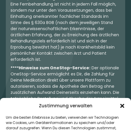
Eine Fernbehandlung ist nicht in jedem Fall möglich,
sondern nur unter den Voraussetzungen, dass bei
Einhaltung anerkannter fachlicher Standards im
Sinne des § 630a BGB (nach dem jeweiligen Stand
der naturwissenschaftlichen Erkenntnisse, der
ärztlichen Erfahrung, der zu Erreichung des ärztlichen
Behandlungsziels erforderlich ist und sich in der
Erprobung bewährt hat) je nach Krankheitsbild kein
persönlicher Kontakt zwischen Arzt und Patient
erforderlich ist.
****Hinweise zum OneStop-Service:
Der optionale
OneStop-Service ermöglicht es Dir, die Zahlung für
Deine Medikation direkt über unsere Plattform zu
autorisieren, sodass die Apotheke den Betrag ohne
zusätzlichen Aufwand Deinerseits einziehen kann. Die
tatsächliche Bestellung und Abgabe der Arzneimittel
erfolgt jedoch ausschließlich über die jeweilige
Zustimmung verwalten
Apotheke. Der Kaufvertrag entsteht stets zwischen
Dir und der Apotheke. Unser OneStop-Service stellt
Um die besten Erlebnisse zu bieten, verwenden wir Technologien
wie Cookies, um Geräteinformationen zu speichern und/oder
kein pharmazeutisches Angebot dar, sondern dient
darauf zuzugreifen. Wenn Du diesen Technologien zustimmst,
lediglich der komfortablen Zahlungsabwicklung. Die