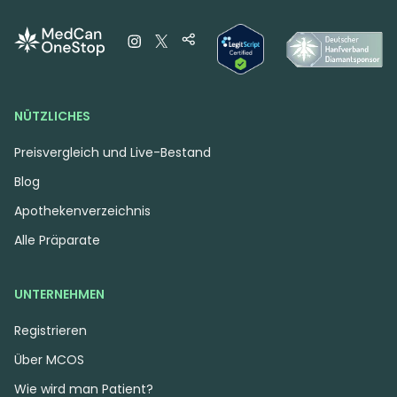
BANANAS
Mangorita
Apples & Bananas
4,7
(10)
4,7
(10)
THC:
34
CBD:
1
THC:
26
CBD:
1
%
%
%
%
NÜTZLICHES
8.29 €
8.90 €
Preisvergleich und Live-Bestand
Blog
Apothekenverzeichnis
Alle Präparate
UNTERNEHMEN
Registrieren
Über MCOS
Hybrid
Blüten
Indica
Blüten
Wie wird man Patient?