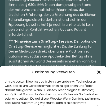
Sinne des § 630a BGB (nach dem jeweiligen Stand
der naturwissenschaftlichen Erkenntnisse, der
ärztlichen Erfahrung, der zu Erreichung des ärztlichen
Behandlungsziels erforderlich ist und sich in der
Erprobung bewährt hat) je nach Krankheitsbild kein
persönlicher Kontakt zwischen Arzt und Patient
erforderlich ist.
****Hinweise zum OneStop-Service:
Der optionale
OneStop-Service ermöglicht es Dir, die Zahlung für
Deine Medikation direkt über unsere Plattform zu
autorisieren, sodass die Apotheke den Betrag ohne
zusätzlichen Aufwand Deinerseits einziehen kann. Die
tatsächliche Bestellung und Abgabe der Arzneimittel
erfolgt jedoch ausschließlich über die jeweilige
Zustimmung verwalten
Apotheke. Der Kaufvertrag entsteht stets zwischen
Dir und der Apotheke. Unser OneStop-Service stellt
Um die besten Erlebnisse zu bieten, verwenden wir Technologien
wie Cookies, um Geräteinformationen zu speichern und/oder
kein pharmazeutisches Angebot dar, sondern dient
darauf zuzugreifen. Wenn Du diesen Technologien zustimmst,
lediglich der komfortablen Zahlungsabwicklung. Die
ermöglichst Du uns die Verarbeitung von Daten wie Surfverhalten
Nutzung ist freiwillig und hat keinerlei Einfluss auf die
oder eindeutigen IDs auf dieser Website. Wenn Du nicht zustimmst
ärztliche Therapieentscheidung oder die Wahl der
oder Deine Zustimmung widerrufst, kann dies bestimmte