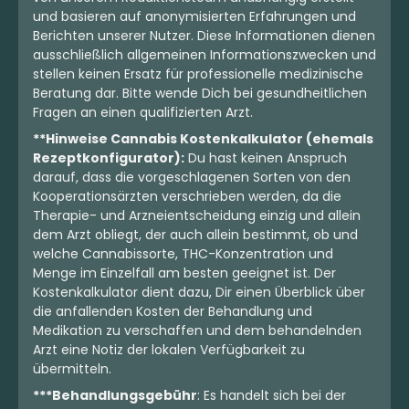
und basieren auf anonymisierten Erfahrungen und
4.48 €
3.94 €
Berichten unserer Nutzer. Diese Informationen dienen
ausschließlich allgemeinen Informationszwecken und
stellen keinen Ersatz für professionelle medizinische
Beratung dar. Bitte wende Dich bei gesundheitlichen
Fragen an einen qualifizierten Arzt.
**Hinweise Cannabis Kostenkalkulator (ehemals
Rezeptkonfigurator):
Du hast keinen Anspruch
darauf, dass die vorgeschlagenen Sorten von den
Kooperationsärzten verschrieben werden, da die
Therapie- und Arzneientscheidung einzig und allein
dem Arzt obliegt, der auch allein bestimmt, ob und
welche Cannabissorte, THC-Konzentration und
Menge im Einzelfall am besten geeignet ist. Der
Kostenkalkulator dient dazu, Dir einen Überblick über
Hybrid
Blüten
Sativa
Blüten
die anfallenden Kosten der Behandlung und
enua 22/1 NML CA
CherryCo THC 23 Sativa
Medikation zu verschaffen und dem behandelnden
Northern Mendo Lights
Skyflow Ghost
Arzt eine Notiz der lokalen Verfügbarkeit zu
4,1
(53)
4,2
(24)
übermitteln.
THC:
22
CBD:
1
THC:
23
CBD:
1
%
%
%
%
***Behandlungsgebühr
: Es handelt sich bei der