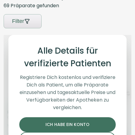
69
Präparate
gefunden
Filter
Alle Details für
verifizierte Patienten
Registriere Dich kostenlos und verifiziere
Dich als Patient, um alle Präparate
einzusehen und tagesaktuelle Preise und
Verfügbarkeiten der Apotheken zu
Indica
Blüten
Indica
Blüten
vergleichen.
Pedanios 31/1 COS CA
NØS SP 29/1
Cosmic Cream
Slurry Pancakes
ICH HABE EIN KONTO
4,5
(2551)
0
(0)
THC:
31
CBD:
1
THC:
26,55
CBD: <
0,07
%
%
%
%