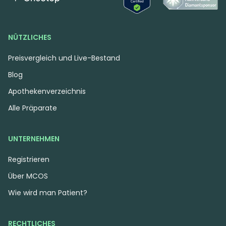
4.54 €
5.49 €
NÜTZLICHES
Preisvergleich und Live-Bestand
Blog
Apothekenverzeichnis
Alle Präparate
UNTERNEHMEN
Registrieren
Sativa
Blüten
Sativa
Blüten
Über MCOS
Casper’s No. 52 –
J.R. Strain MM 31/1
Tamalez
Mandarin MAC
Wie wird man Patient?
Tamalez
0
(0)
0
(0)
RECHTLICHES