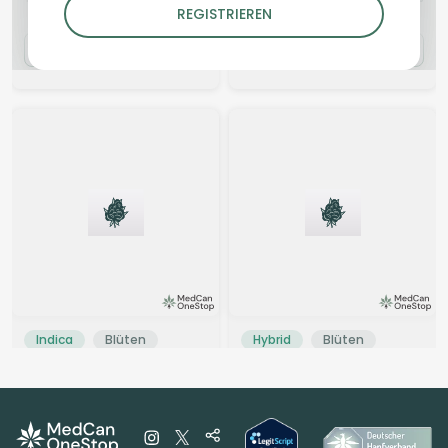
REGISTRIEREN
9.40 €
5.80 €
Indica
Blüten
Hybrid
Blüten
enua 25/1 JFK CA
Entourage – Sherbz 26/1
Jet Fuel Kush
Sherbz
0
(0)
0
(0)
THC:
25
CBD:
1
THC:
24,7
CBD: <
0,2
%
%
%
%