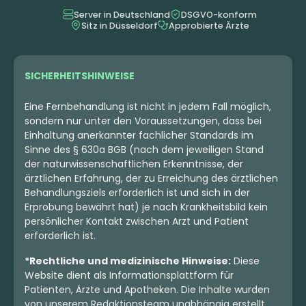
Server in Deutschland
DSGVO-konform
Sitz in Düsseldorf
Approbierte Ärzte
6.73 €
4.99 €
SICHERHEITSHINWEISE
Eine Fernbehandlung ist nicht in jedem Fall möglich,
sondern nur unter den Voraussetzungen, dass bei
Einhaltung anerkannter fachlicher Standards im
Sinne des § 630a BGB (nach dem jeweiligen Stand
der naturwissenschaftlichen Erkenntnisse, der
ärztlichen Erfahrung, der zu Erreichung des ärztlichen
Behandlungsziels erforderlich ist und sich in der
Erprobung bewährt hat) je nach Krankheitsbild kein
persönlicher Kontakt zwischen Arzt und Patient
Indica
Blüten
Hybrid
Blüten
erforderlich ist.
enua 27/1 CPC CA
enua 22/1 ASF CA
Cherry Pie Cookies
Alien Starfighter
*Rechtliche und medizinische Hinweise:
Diese
Website dient als Informationsplattform für
4,3
(19)
4,2
(59)
Patienten, Ärzte und Apotheken. Die Inhalte wurden
THC:
27
CBD:
1
THC:
21,4
CBD:
1
%
%
%
%
von unserem Redaktionsteam unabhängig erstellt