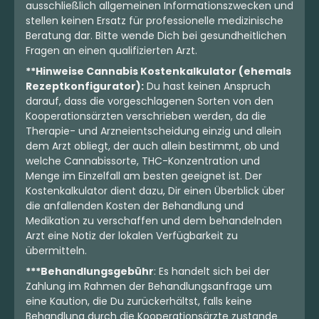
THC:
25
CBD:
1
THC:
30
CBD:
1
mg
mg
%
%
ausschließlich allgemeinen Informationszwecken und
stellen keinen Ersatz für professionelle medizinische
Beratung dar. Bitte wende Dich bei gesundheitlichen
3.00 €
8.95 €
Fragen an einen qualifizierten Arzt.
**Hinweise Cannabis Kostenkalkulator (ehemals
Rezeptkonfigurator):
Du hast keinen Anspruch
darauf, dass die vorgeschlagenen Sorten von den
Kooperationsärzten verschrieben werden, da die
Therapie- und Arzneientscheidung einzig und allein
dem Arzt obliegt, der auch allein bestimmt, ob und
welche Cannabissorte, THC-Konzentration und
Menge im Einzelfall am besten geeignet ist. Der
Kostenkalkulator dient dazu, Dir einen Überblick über
die anfallenden Kosten der Behandlung und
Medikation zu verschaffen und dem behandelnden
Extrakt
Extrakt
Arzt eine Notiz der lokalen Verfügbarkeit zu
GROW 25:25 CAN
GROW 10:10 CAN
übermitteln.
Shiskaberry
Shiskaberry
***Behandlungsgebühr
: Es handelt sich bei der
0
(0)
0
(0)
Zahlung im Rahmen der Behandlungsanfrage um
THC:
25
CBD:
25
THC:
10
CBD:
10
mg
mg
mg
mg
eine Kaution, die Du zurückerhältst, falls keine
Behandlung durch die Kooperationsärzte zustande