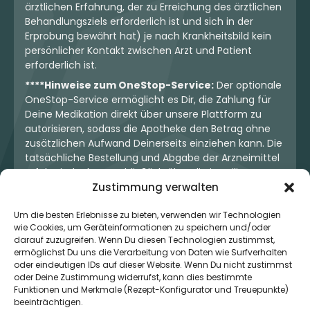
ärztlichen Erfahrung, der zu Erreichung des ärztlichen
Behandlungsziels erforderlich ist und sich in der
Erprobung bewährt hat) je nach Krankheitsbild kein
persönlicher Kontakt zwischen Arzt und Patient
erforderlich ist.
****Hinweise zum OneStop-Service:
Der optionale
OneStop-Service ermöglicht es Dir, die Zahlung für
Deine Medikation direkt über unsere Plattform zu
autorisieren, sodass die Apotheke den Betrag ohne
zusätzlichen Aufwand Deinerseits einziehen kann. Die
tatsächliche Bestellung und Abgabe der Arzneimittel
erfolgt jedoch ausschließlich über die jeweilige
Apotheke. Der Kaufvertrag entsteht stets zwischen
Zustimmung verwalten
Dir und der Apotheke. Unser OneStop-Service stellt
kein pharmazeutisches Angebot dar, sondern dient
Um die besten Erlebnisse zu bieten, verwenden wir Technologien
wie Cookies, um Geräteinformationen zu speichern und/oder
lediglich der komfortablen Zahlungsabwicklung. Die
darauf zuzugreifen. Wenn Du diesen Technologien zustimmst,
Nutzung ist freiwillig und hat keinerlei Einfluss auf die
ermöglichst Du uns die Verarbeitung von Daten wie Surfverhalten
ärztliche Therapieentscheidung oder die Wahl der
oder eindeutigen IDs auf dieser Website. Wenn Du nicht zustimmst
verschriebenen Medikation. Apotheken sind rechtlich
oder Deine Zustimmung widerrufst, kann dies bestimmte
unabhängig und unterliegen den gesetzlichen
Funktionen und Merkmale (Rezept-Konfigurator und Treuepunkte)
Vorgaben zur Arzneimittelabgabe.
beeinträchtigen.