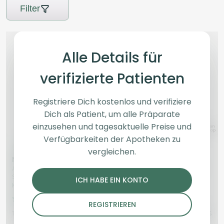
Filter
Alle Details für
verifizierte Patienten
Registriere Dich kostenlos und verifiziere
Dich als Patient, um alle Präparate
einzusehen und tagesaktuelle Preise und
Verfügbarkeiten der Apotheken zu
Sativa
Blüten
Sativa
Blüten
vergleichen.
NOC AO 20 ARG
NOC AS 25 ARG
Amnesia Kush x Sherbert
Amnesia Kush x Sherbert
Sockher vs Orange Cookies
Sockher
ICH HABE EIN KONTO
Kush x Free World Chem
4,1
(85)
4,5
(8)
REGISTRIEREN
THC:
20
CBD:
1
THC:
25
CBD:
1
%
%
%
%