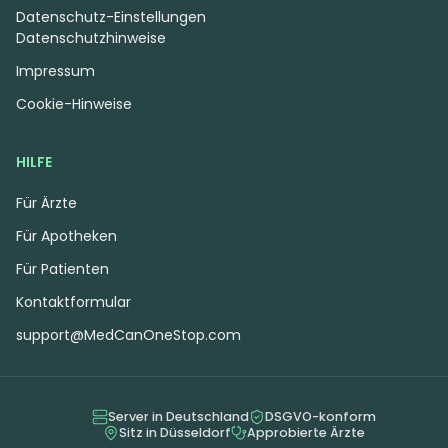
THC:
26
CBD:
1
THC:
27
CBD:
1
%
%
%
%
Datenschutz-Einstellungen
Datenschutzhinweise
5.55 €
6.25 €
Impressum
Cookie-Hinweise
HILFE
Für Ärzte
Für Apotheken
Für Patienten
Kontaktformular
support@MedCanOneStop.com
Indica
Extrakt
Hybrid
Extrakt
SOMAI Senses Guave 25:1
SOMAI Senses Zitrone
25:1
4,5
(25)
4,3
(10)
Server in Deutschland
DSGVO-konform
Sitz in Düsseldorf
Approbierte Ärzte
THC:
25
CBD:
1
THC:
25
CBD:
1
mg
mg
mg
mg