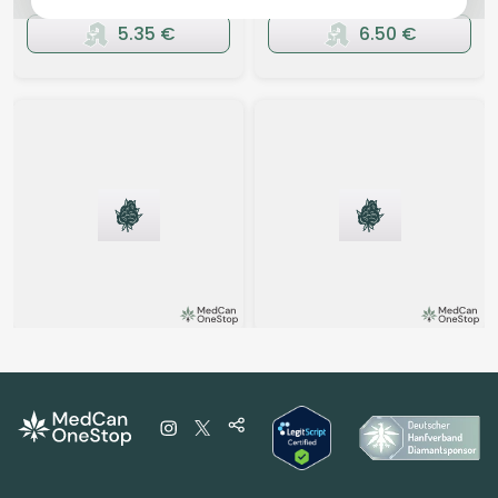
5.35 €
6.50 €
Sativa
Blüten
Hybrid
Blüten
NOC AS 22 ARG
Nimbus easy 20/1 Double
Amnesia Kush x Sherbert
Z
Sockher
Double Z
3,9
(89)
3,4
(51)
THC:
23,5
CBD:
1
THC:
20
CBD:
1
%
%
%
%