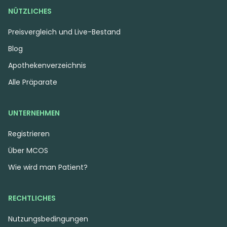
NÜTZLICHES
5.12 €
4.85 €
Preisvergleich und Live-Bestand
Blog
Apothekenverzeichnis
Alle Präparate
UNTERNEHMEN
Registrieren
Über MCOS
Wie wird man Patient?
Indica
Blüten
Hybrid
Blüten
PHCANN Exotics 26/1 Red
HUALA 27/1 UK WTR
Pop
Waffle Truffle
RECHTLICHES
Red Pop
4,1
(12)
4,2
(1176)
Nutzungsbedingungen