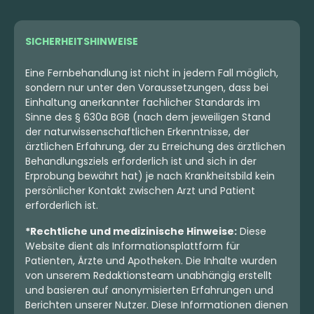
3.00 €
3.00 €
SICHERHEITSHINWEISE
Eine Fernbehandlung ist nicht in jedem Fall möglich,
sondern nur unter den Voraussetzungen, dass bei
Einhaltung anerkannter fachlicher Standards im
Sinne des § 630a BGB (nach dem jeweiligen Stand
der naturwissenschaftlichen Erkenntnisse, der
ärztlichen Erfahrung, der zu Erreichung des ärztlichen
Behandlungsziels erforderlich ist und sich in der
Erprobung bewährt hat) je nach Krankheitsbild kein
persönlicher Kontakt zwischen Arzt und Patient
erforderlich ist.
*Rechtliche und medizinische Hinweise:
Diese
Sativa
Extrakt
Sativa
Blüten
Website dient als Informationsplattform für
SOMAI Senses Mango
Nimbus easy 30/1 La
Patienten, Ärzte und Apotheken. Die Inhalte wurden
25:1
Sage
von unserem Redaktionsteam unabhängig erstellt
La Sage
und basieren auf anonymisierten Erfahrungen und
4,4
(17)
4,3
(289)
Berichten unserer Nutzer. Diese Informationen dienen