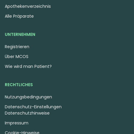
Apothekenverzeichnis
Alle Präparate
UNTERNEHMEN
Registrieren
Sativa
Blüten
Indica
Blüten
Über MCOS
Daily Special 27/1 LES
CRF UNP 30/1
Lemon Sorbet
Unicorn Poop
Wie wird man Patient?
0
(0)
0
(0)
THC:
27
CBD:
1
THC:
30
CBD:
1
%
%
%
%
RECHTLICHES
4.98 €
5.45 €
Nutzungsbedingungen
Datenschutz-Einstellungen
Datenschutzhinweise
Impressum
Cookie-Hinweise