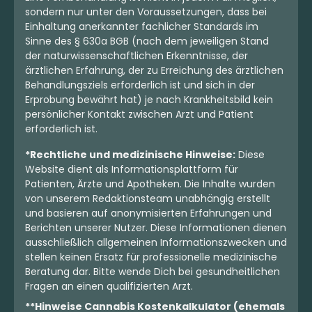
sondern nur unter den Voraussetzungen, dass bei
Einhaltung anerkannter fachlicher Standards im
Sinne des § 630a BGB (nach dem jeweiligen Stand
der naturwissenschaftlichen Erkenntnisse, der
ärztlichen Erfahrung, der zu Erreichung des ärztlichen
Behandlungsziels erforderlich ist und sich in der
Erprobung bewährt hat) je nach Krankheitsbild kein
persönlicher Kontakt zwischen Arzt und Patient
Hybrid
Blüten
Indica
Blüten
erforderlich ist.
CM 32/1 EBK
Ekolicious 27/1 GPG
8 Ball Kush
Grape Goat
*Rechtliche und medizinische Hinweise:
Diese
Website dient als Informationsplattform für
0
(0)
0
(0)
Patienten, Ärzte und Apotheken. Die Inhalte wurden
THC:
31
CBD:
1
THC:
27
CBD:
1
%
%
%
%
von unserem Redaktionsteam unabhängig erstellt
und basieren auf anonymisierten Erfahrungen und
6.17 €
5.93 €
Berichten unserer Nutzer. Diese Informationen dienen
ausschließlich allgemeinen Informationszwecken und
stellen keinen Ersatz für professionelle medizinische
Beratung dar. Bitte wende Dich bei gesundheitlichen
Fragen an einen qualifizierten Arzt.
**Hinweise Cannabis Kostenkalkulator (ehemals