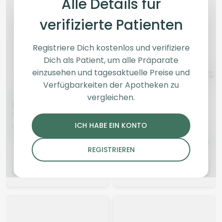
Alle Details für
verifizierte Patienten
Registriere Dich kostenlos und verifiziere
Dich als Patient, um alle Präparate
einzusehen und tagesaktuelle Preise und
Verfügbarkeiten der Apotheken zu
Indica
Blüten
Hybrid
Blüten
vergleichen.
San Raf 31/1 CFK
Cantourage MAC 1+
Campfire Kush
MAC 1
ICH HABE EIN KONTO
4,2
(170)
4,4
(1207)
THC:
33,94
CBD: <
0,1
THC:
25
CBD: <
0,1
%
%
%
%
REGISTRIEREN
5.23 €
5.78 €