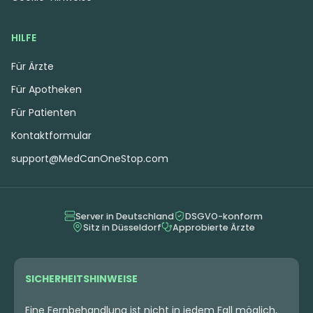
HILFE
Für Ärzte
Für Apotheken
Für Patienten
Hybrid
Blüten
Indica
Blüten
Cannamedical Hybrid
NØS SP 29/1
Kontaktformular
Ultra KA CM
Slurry Pancakes
Cosmic Mac
support@MedCanOneStop.com
0
(0)
0
(0)
THC:
26,3
CBD: <
0,1
THC:
26,55
CBD: <
0,07
%
%
%
%
Server in Deutschland
DSGVO-konform
Sitz in Düsseldorf
Approbierte Ärzte
5.84 €
5.31 €
SICHERHEITSHINWEISE
Eine Fernbehandlung ist nicht in jedem Fall möglich,