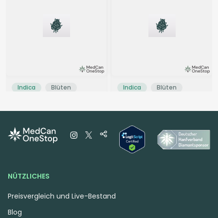
Indica
Blüten
Indica
Blüten
slouu 30/1 GLZ CA
Pedanios 31/1 COS CA
Garlic Z
Cosmic Cream
4,3
(390)
4,5
(2570)
THC:
30
CBD:
1
THC:
31
CBD:
1
%
%
%
%
4.25 €
6.47 €
NÜTZLICHES
Preisvergleich und Live-Bestand
Blog