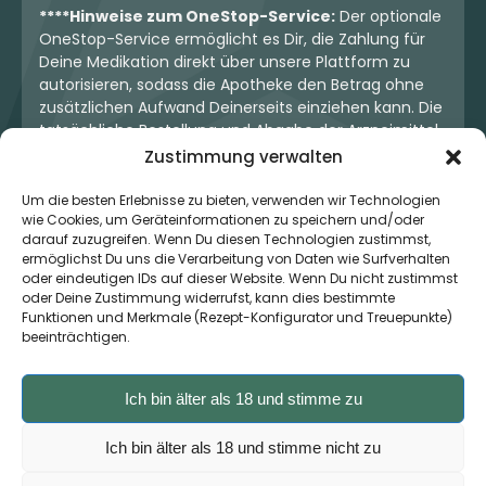
****Hinweise zum OneStop-Service:
Der optionale
OneStop-Service ermöglicht es Dir, die Zahlung für
Deine Medikation direkt über unsere Plattform zu
autorisieren, sodass die Apotheke den Betrag ohne
zusätzlichen Aufwand Deinerseits einziehen kann. Die
tatsächliche Bestellung und Abgabe der Arzneimittel
erfolgt jedoch ausschließlich über die jeweilige
Zustimmung verwalten
Apotheke. Der Kaufvertrag entsteht stets zwischen
Dir und der Apotheke. Unser OneStop-Service stellt
Um die besten Erlebnisse zu bieten, verwenden wir Technologien
wie Cookies, um Geräteinformationen zu speichern und/oder
kein pharmazeutisches Angebot dar, sondern dient
darauf zuzugreifen. Wenn Du diesen Technologien zustimmst,
lediglich der komfortablen Zahlungsabwicklung. Die
ermöglichst Du uns die Verarbeitung von Daten wie Surfverhalten
Nutzung ist freiwillig und hat keinerlei Einfluss auf die
oder eindeutigen IDs auf dieser Website. Wenn Du nicht zustimmst
ärztliche Therapieentscheidung oder die Wahl der
oder Deine Zustimmung widerrufst, kann dies bestimmte
verschriebenen Medikation. Apotheken sind rechtlich
Funktionen und Merkmale (Rezept-Konfigurator und Treuepunkte)
unabhängig und unterliegen den gesetzlichen
beeinträchtigen.
Vorgaben zur Arzneimittelabgabe.
Ich bin älter als 18 und stimme zu
© 2026 MedCanOneStop (MCOS GmbH) - Alle Rechte
Ich bin älter als 18 und stimme nicht zu
vorbehalten.