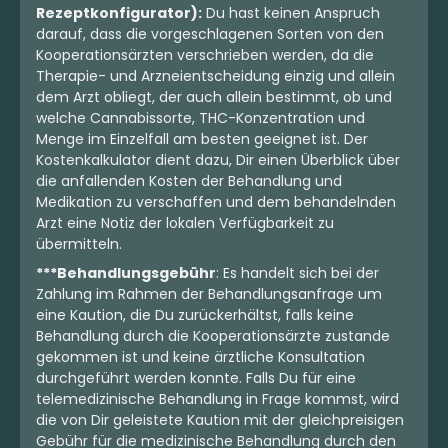
Rezeptkonfigurator):
Du hast keinen Anspruch
darauf, dass die vorgeschlagenen Sorten von den
Kooperationsärzten verschrieben werden, da die
Therapie- und Arzneientscheidung einzig und allein
dem Arzt obliegt, der auch allein bestimmt, ob und
welche Cannabissorte, THC-Konzentration und
Menge im Einzelfall am besten geeignet ist. Der
Kostenkalkulator dient dazu, Dir einen Überblick über
Indica
Blüten
Hybrid
Blüten
die anfallenden Kosten der Behandlung und
CM 32/1 SRK
CUREOUS BLB THC32
Medikation zu verschaffen und dem behandelnden
Sour Kush
Blockberry
Arzt eine Notiz der lokalen Verfügbarkeit zu
0
(0)
2,5
(1)
übermitteln.
THC:
28,8
CBD:
1
THC:
32
CBD:
1
%
%
%
%
***Behandlungsgebühr
: Es handelt sich bei der
Zahlung im Rahmen der Behandlungsanfrage um
eine Kaution, die Du zurückerhältst, falls keine
5.27 €
5.64 €
Behandlung durch die Kooperationsärzte zustande
gekommen ist und keine ärztliche Konsultation
durchgeführt werden konnte. Falls Du für eine
telemedizinische Behandlung in Frage kommst, wird
die von Dir geleistete Kaution mit der gleichpreisigen
mehr laden
Gebühr für die medizinische Behandlung durch den