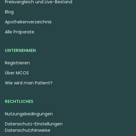
Preisvergleich und Live-Bestand
Blog
Apothekenverzeichnis
Alle Präparate
UNTERNEHMEN
Registrieren
Sativa
Blüten
Indica
Blüten
Über MCOS
J.R. Strain MM 31/1
J.R. Strain GC 30/1
Mandarin MAC
Galactic Cake
Wie wird man Patient?
3,9
(2)
4,3
(2)
THC:
31
CBD:
1
THC:
30
CBD:
1
%
%
%
%
RECHTLICHES
7.50 €
7.50 €
Nutzungsbedingungen
Datenschutz-Einstellungen
Datenschutzhinweise