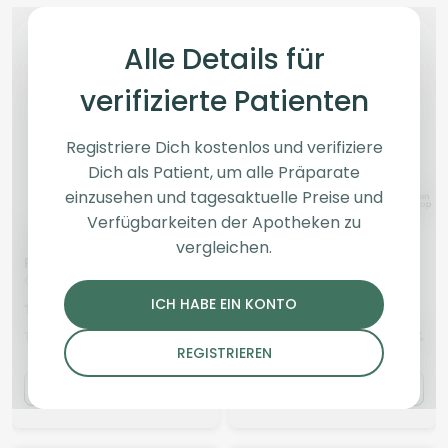
Alle Details für
verifizierte Patienten
Registriere Dich kostenlos und verifiziere
Dich als Patient, um alle Präparate
einzusehen und tagesaktuelle Preise und
Verfügbarkeiten der Apotheken zu
Indica
Blüten
Hybrid
Blüten
vergleichen.
Pedanios 31/1 COS CA
ZOIKS 22/1 MER
Cosmic Cream
Meringue
ICH HABE EIN KONTO
4,5
(2565)
0
(0)
THC:
31
CBD:
1
THC:
22
CBD:
1
%
%
%
%
REGISTRIEREN
8.90 €
4.50 €