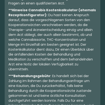
Fragen an einen qualifizierten Arzt.
**Hinweise Cannabis Kostenkalkulator (ehemals
Rezeptkonfigurator):
Du hast keinen Anspruch
darauf, dass die vorgeschlagenen Sorten von den
Kooperationsärzten verschrieben werden, da die
Therapie- und Arzneientscheidung einzig und allein
dem Arzt obliegt, der auch allein bestimmt, ob und
welche Cannabissorte, THC-Konzentration und
Menge im Einzelfall am besten geeignet ist. Der
Hybrid
Blüten
Hybrid
Blüten
Kostenkalkulator dient dazu, Dir einen Überblick über
Bathera 27 CA E85
28/1 IUVO OC
die anfallenden Kosten der Behandlung und
E-85
TEMPTATION
Medikation zu verschaffen und dem behandelnden
Temptation
Arzt eine Notiz der lokalen Verfügbarkeit zu
0
(0)
0
(0)
übermitteln.
THC:
26,6
CBD:
1
THC:
28
CBD:
1
%
%
%
%
***Behandlungsgebühr
: Es handelt sich bei der
Zahlung im Rahmen der Behandlungsanfrage um
eine Kaution, die Du zurückerhältst, falls keine
6.90 €
8.90 €
Behandlung durch die Kooperationsärzte zustande
gekommen ist und keine ärztliche Konsultation
durchgeführt werden konnte. Falls Du für eine