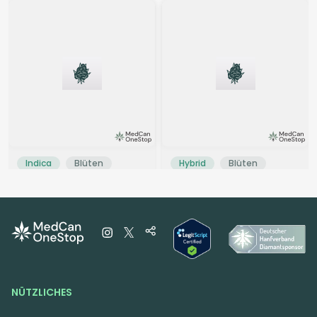
Indica
Blüten
Hybrid
Blüten
NØS SP 29/1
CzechOut 15/1 BLO
Slurry Pancakes
Blockberry
0
(0)
3,8
(4)
THC:
26,55
CBD: <
0,07
THC:
16,1
CBD: <
0,2
%
%
%
%
6.50 €
3.90 €
NÜTZLICHES