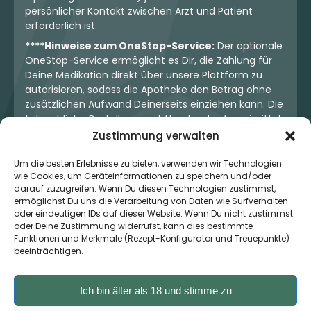
persönlicher Kontakt zwischen Arzt und Patient
erforderlich ist.
****Hinweise zum OneStop-Service:
Der optionale
OneStop-Service ermöglicht es Dir, die Zahlung für
Deine Medikation direkt über unsere Plattform zu
autorisieren, sodass die Apotheke den Betrag ohne
zusätzlichen Aufwand Deinerseits einziehen kann. Die
tatsächliche Bestellung und Abgabe der Arzneimittel
erfolgt jedoch ausschließlich über die jeweilige
Zustimmung verwalten
Apotheke. Der Kaufvertrag entsteht stets zwischen
Dir und der Apotheke. Unser OneStop-Service stellt
Um die besten Erlebnisse zu bieten, verwenden wir Technologien
wie Cookies, um Geräteinformationen zu speichern und/oder
kein pharmazeutisches Angebot dar, sondern dient
darauf zuzugreifen. Wenn Du diesen Technologien zustimmst,
lediglich der komfortablen Zahlungsabwicklung. Die
ermöglichst Du uns die Verarbeitung von Daten wie Surfverhalten
Nutzung ist freiwillig und hat keinerlei Einfluss auf die
oder eindeutigen IDs auf dieser Website. Wenn Du nicht zustimmst
ärztliche Therapieentscheidung oder die Wahl der
oder Deine Zustimmung widerrufst, kann dies bestimmte
verschriebenen Medikation. Apotheken sind rechtlich
Funktionen und Merkmale (Rezept-Konfigurator und Treuepunkte)
unabhängig und unterliegen den gesetzlichen
beeinträchtigen.
Vorgaben zur Arzneimittelabgabe.
Ich bin älter als 18 und stimme zu