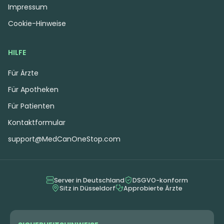
Impressum
Cookie-Hinweise
HILFE
Für Ärzte
Für Apotheken
Für Patienten
Hybrid
Blüten
Indica
Blüten
Bathera 33 CA CJ
Bathera 33 CA GB2
Kontaktformular
Cap Junky
Garlic Breath 2.0
support@MedCanOneStop.com
0
(0)
0
(0)
THC:
35,3
CBD:
1
THC:
30,6
CBD:
1
%
%
%
%
Server in Deutschland
DSGVO-konform
6.90 €
6.90 €
Sitz in Düsseldorf
Approbierte Ärzte