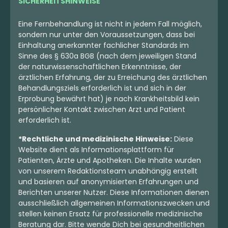
SICHERHEITSHINWEISE
Eine Fernbehandlung ist nicht in jedem Fall möglich,
sondern nur unter den Voraussetzungen, dass bei
Einhaltung anerkannter fachlicher Standards im
Sinne des § 630a BGB (nach dem jeweiligen Stand
der naturwissenschaftlichen Erkenntnisse, der
ärztlichen Erfahrung, der zu Erreichung des ärztlichen
Behandlungsziels erforderlich ist und sich in der
Erprobung bewährt hat) je nach Krankheitsbild kein
Indica
Blüten
Hybrid
Blüten
persönlicher Kontakt zwischen Arzt und Patient
Bathera 29 CA TK
Bathera 29 CA SB
erforderlich ist.
Triangle Kush
Super Boof
*Rechtliche und medizinische Hinweise:
Diese
0
(0)
0
(0)
Website dient als Informationsplattform für
THC:
28,3
CBD:
1
THC:
27
CBD:
1
%
%
%
%
Patienten, Ärzte und Apotheken. Die Inhalte wurden
von unserem Redaktionsteam unabhängig erstellt
und basieren auf anonymisierten Erfahrungen und
5.50 €
6.90 €
Berichten unserer Nutzer. Diese Informationen dienen
ausschließlich allgemeinen Informationszwecken und
stellen keinen Ersatz für professionelle medizinische
Beratung dar. Bitte wende Dich bei gesundheitlichen