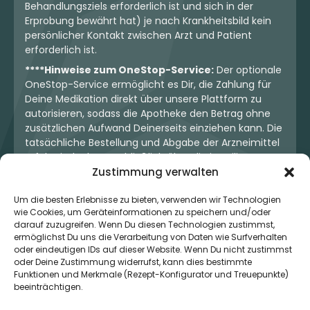
Behandlungsziels erforderlich ist und sich in der
Erprobung bewährt hat) je nach Krankheitsbild kein
persönlicher Kontakt zwischen Arzt und Patient
erforderlich ist.
****Hinweise zum OneStop-Service:
Der optionale
OneStop-Service ermöglicht es Dir, die Zahlung für
Deine Medikation direkt über unsere Plattform zu
autorisieren, sodass die Apotheke den Betrag ohne
zusätzlichen Aufwand Deinerseits einziehen kann. Die
tatsächliche Bestellung und Abgabe der Arzneimittel
erfolgt jedoch ausschließlich über die jeweilige
Zustimmung verwalten
Apotheke. Der Kaufvertrag entsteht stets zwischen
Dir und der Apotheke. Unser OneStop-Service stellt
Um die besten Erlebnisse zu bieten, verwenden wir Technologien
kein pharmazeutisches Angebot dar, sondern dient
wie Cookies, um Geräteinformationen zu speichern und/oder
lediglich der komfortablen Zahlungsabwicklung. Die
darauf zuzugreifen. Wenn Du diesen Technologien zustimmst,
Nutzung ist freiwillig und hat keinerlei Einfluss auf die
ermöglichst Du uns die Verarbeitung von Daten wie Surfverhalten
ärztliche Therapieentscheidung oder die Wahl der
oder eindeutigen IDs auf dieser Website. Wenn Du nicht zustimmst
verschriebenen Medikation. Apotheken sind rechtlich
oder Deine Zustimmung widerrufst, kann dies bestimmte
unabhängig und unterliegen den gesetzlichen
Funktionen und Merkmale (Rezept-Konfigurator und Treuepunkte)
beeinträchtigen.
Vorgaben zur Arzneimittelabgabe.