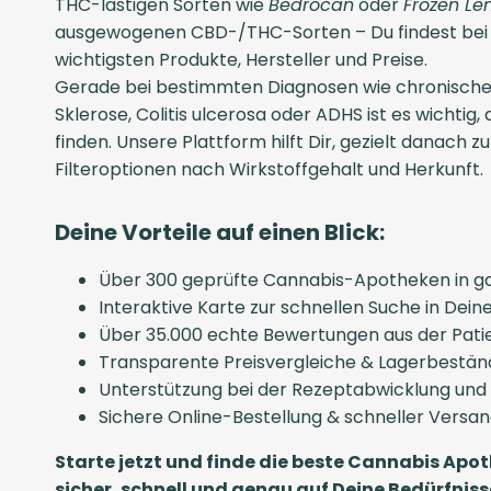
THC-lastigen Sorten wie
Bedrocan
oder
Frozen Le
ausgewogenen CBD-/THC-Sorten – Du findest bei u
wichtigsten Produkte, Hersteller und Preise.
Gerade bei bestimmten Diagnosen wie chronische
Sklerose, Colitis ulcerosa oder ADHS ist es wichtig,
finden. Unsere Plattform hilft Dir, gezielt danach z
Filteroptionen nach Wirkstoffgehalt und Herkunft.
Deine Vorteile auf einen Blick:
Über 300 geprüfte Cannabis-Apotheken in g
Interaktive Karte zur schnellen Suche in De
Über 35.000 echte Bewertungen aus der Pat
Transparente Preisvergleiche & Lagerbestän
Unterstützung bei der Rezeptabwicklung und
Sichere Online-Bestellung & schneller Versa
Starte jetzt und finde die beste Cannabis Apot
sicher, schnell und genau auf Deine Bedürfni