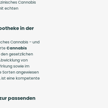
izinisches Cannabis
mit echten
potheke in der
isches Cannabis – und
erte
Cannabis
t den gesetzlichen
Abwicklung von
irkung sowie im
e Sorten angewiesen
t, ist eine kompetente
n zur passenden