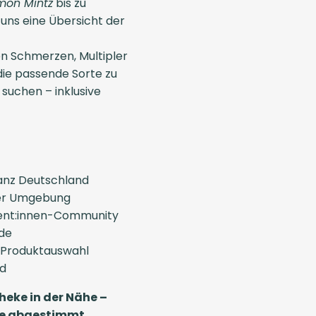
mon Mintz
bis zu
ns eine Übersicht der
n Schmerzen, Multipler
 die passende Sorte zu
u suchen – inklusive
anz Deutschland
iner Umgebung
ient:innen-Community
de
 Produktauswahl
nd
heke in der Nähe –
sse abgestimmt.