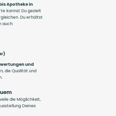
is Apotheke in
rte kannst Du gezielt
leichen. Du erhältst
n auch:
ar)
wertungen und
en, die Qualität und
n.
equem
eile die Möglichkeit,
Ausstellung Deines