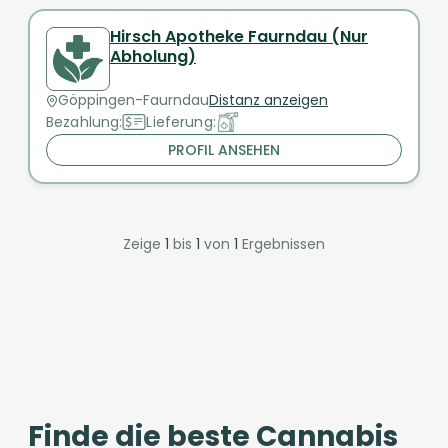
Hirsch Apotheke Faurndau (Nur
Abholung)
Göppingen-Faurndau
Distanz anzeigen
Bezahlung:
Lieferung:
PROFIL ANSEHEN
Zeige
1
bis
1
von
1
Ergebnissen
Finde die beste Cannabis