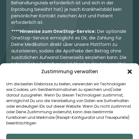
Behandlungsziels erforderlich ist und sich in der
Erprobung bewährt hat) je nach Krankheitsbild kein
persönlicher Kontakt zwischen Arzt und Patient
erforderlich ist.
****Hinweise zum OneStop-Service:
Der optionale
OneStop-Service ermöglicht es Dir, die Zahlung für
Deine Medikation direkt über unsere Plattform zu
autorisieren, sodass die Apotheke den Betrag ohne
zusätzlichen Aufwand Deinerseits einziehen kann. Die
tatsächliche Bestellung und Abgabe der Arzneimittel
erfolgt jedoch ausschließlich über die jeweilige
Zustimmung verwalten
Apotheke. Der Kaufvertrag entsteht stets zwischen
Dir und der Apotheke. Unser OneStop-Service stellt
Um die besten Erlebnisse zu bieten, verwenden wir Technologien
wie Cookies, um Geräteinformationen zu speichern und/oder
kein pharmazeutisches Angebot dar, sondern dient
darauf zuzugreifen. Wenn Du diesen Technologien zustimmst,
lediglich der komfortablen Zahlungsabwicklung. Die
ermöglichst Du uns die Verarbeitung von Daten wie Surfverhalten
Nutzung ist freiwillig und hat keinerlei Einfluss auf die
oder eindeutigen IDs auf dieser Website. Wenn Du nicht zustimmst
ärztliche Therapieentscheidung oder die Wahl der
oder Deine Zustimmung widerrufst, kann dies bestimmte
verschriebenen Medikation. Apotheken sind rechtlich
Funktionen und Merkmale (Rezept-Konfigurator und Treuepunkte)
unabhängig und unterliegen den gesetzlichen
beeinträchtigen.
Vorgaben zur Arzneimittelabgabe.