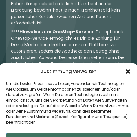
Behandlungsziels erforderlich ist und sich in der
Erprobung bewährt hat) je nach Krankheitsbild kein
persönlicher Kontakt zwischen Arzt und Patient
erforderlich ist.
****Hinweise zum OneStop-Service:
Der optionale
OneStop-Service ermöglicht es Dir, die Zahlung für
Deine Medikation direkt über unsere Plattform zu
autorisieren, sodass die Apotheke den Betrag ohne
zusätzlichen Aufwand Deinerseits einziehen kann. Die
tatsächliche Bestellung und Abgabe der Arzneimittel
erfolgt jedoch ausschließlich über die jeweilige
Zustimmung verwalten
Apotheke. Der Kaufvertrag entsteht stets zwischen
Dir und der Apotheke. Unser OneStop-Service stellt
Um die besten Erlebnisse zu bieten, verwenden wir Technologien
wie Cookies, um Geräteinformationen zu speichern und/oder
kein pharmazeutisches Angebot dar, sondern dient
darauf zuzugreifen. Wenn Du diesen Technologien zustimmst,
lediglich der komfortablen Zahlungsabwicklung. Die
ermöglichst Du uns die Verarbeitung von Daten wie Surfverhalten
Nutzung ist freiwillig und hat keinerlei Einfluss auf die
oder eindeutigen IDs auf dieser Website. Wenn Du nicht zustimmst
ärztliche Therapieentscheidung oder die Wahl der
oder Deine Zustimmung widerrufst, kann dies bestimmte
verschriebenen Medikation. Apotheken sind rechtlich
Funktionen und Merkmale (Rezept-Konfigurator und Treuepunkte)
unabhängig und unterliegen den gesetzlichen
beeinträchtigen.
Vorgaben zur Arzneimittelabgabe.