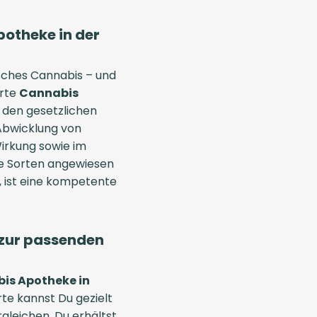
potheke in der
isches Cannabis – und
erte
Cannabis
t den gesetzlichen
Abwicklung von
irkung sowie im
e Sorten angewiesen
t, ist eine kompetente
n zur passenden
is Apotheke in
rte kannst Du gezielt
leichen. Du erhältst