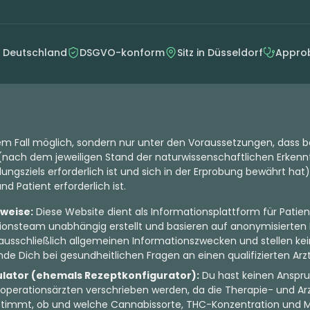
n Deutschland
DSGVO-konform
Sitz in Düsseldorf
Approb
dem Fall möglich, sondern nur unter den Voraussetzungen, dass b
nach dem jeweiligen Stand der naturwissenschaftlichen Erkenntn
ungsziels erforderlich ist und sich in der Erprobung bewährt hat)
d Patient erforderlich ist.
nweise:
Diese Website dient als Informationsplattform für Patien
onsteam unabhängig erstellt und basieren auf anonymisierten 
ausschließlich allgemeinen Informationszwecken und stellen kein
de Dich bei gesundheitlichen Fragen an einen qualifizierten Arzt
ulator (ehemals Rezeptkonfigurator):
Du hast keinen Anspru
perationsärzten verschrieben werden, da die Therapie- und Arz
bestimmt, ob und welche Cannabissorte, THC-Konzentration und 