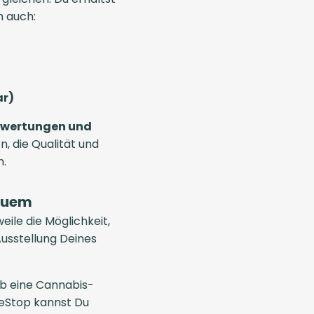
n auch:
ar)
wertungen und
en, die Qualität und
n.
equem
eile die Möglichkeit,
Ausstellung Deines
ob eine Cannabis-
neStop kannst Du