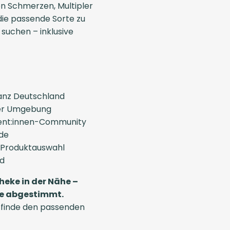
n Schmerzen, Multipler
 die passende Sorte zu
u suchen – inklusive
anz Deutschland
iner Umgebung
ient:innen-Community
de
 Produktauswahl
nd
heke in der Nähe –
sse abgestimmt.
 finde den passenden