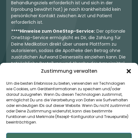
Behandlungsziels erforderlich ist und sich in der
Erprobung bewährt hat) je nach Krankheitsbild kein
persönlicher Kontakt zwischen Arzt und Patient
erforderlich ist.
****Hinweise zum OneStop-Service:
Der optionale
OneStop-Service ermöglicht es Dir, die Zahlung für
Deine Medikation direkt über unsere Plattform zu
autorisieren, sodass die Apotheke den Betrag ohne
zusätzlichen Aufwand Deinerseits einziehen kann. Die
tatsächliche Bestellung und Abgabe der Arzneimittel
erfolgt jedoch ausschließlich über die jeweilige
Zustimmung verwalten
Apotheke. Der Kaufvertrag entsteht stets zwischen
Dir und der Apotheke. Unser OneStop-Service stellt
Um die besten Erlebnisse zu bieten, verwenden wir Technologien
wie Cookies, um Geräteinformationen zu speichern und/oder
kein pharmazeutisches Angebot dar, sondern dient
darauf zuzugreifen. Wenn Du diesen Technologien zustimmst,
lediglich der komfortablen Zahlungsabwicklung. Die
ermöglichst Du uns die Verarbeitung von Daten wie Surfverhalten
Nutzung ist freiwillig und hat keinerlei Einfluss auf die
oder eindeutigen IDs auf dieser Website. Wenn Du nicht zustimmst
ärztliche Therapieentscheidung oder die Wahl der
oder Deine Zustimmung widerrufst, kann dies bestimmte
verschriebenen Medikation. Apotheken sind rechtlich
Funktionen und Merkmale (Rezept-Konfigurator und Treuepunkte)
unabhängig und unterliegen den gesetzlichen
beeinträchtigen.
Vorgaben zur Arzneimittelabgabe.