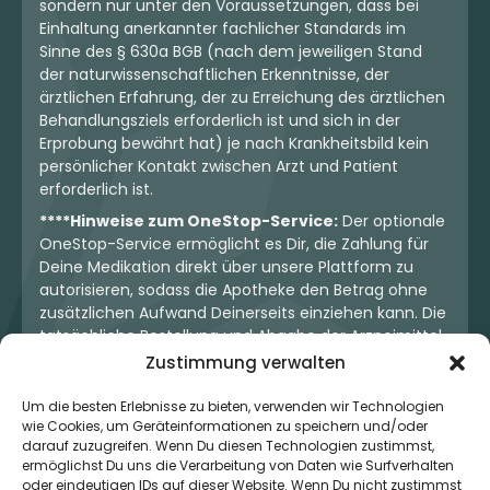
sondern nur unter den Voraussetzungen, dass bei
Einhaltung anerkannter fachlicher Standards im
Sinne des § 630a BGB (nach dem jeweiligen Stand
der naturwissenschaftlichen Erkenntnisse, der
ärztlichen Erfahrung, der zu Erreichung des ärztlichen
Behandlungsziels erforderlich ist und sich in der
Erprobung bewährt hat) je nach Krankheitsbild kein
persönlicher Kontakt zwischen Arzt und Patient
erforderlich ist.
****Hinweise zum OneStop-Service:
Der optionale
OneStop-Service ermöglicht es Dir, die Zahlung für
Deine Medikation direkt über unsere Plattform zu
autorisieren, sodass die Apotheke den Betrag ohne
zusätzlichen Aufwand Deinerseits einziehen kann. Die
tatsächliche Bestellung und Abgabe der Arzneimittel
erfolgt jedoch ausschließlich über die jeweilige
Zustimmung verwalten
Apotheke. Der Kaufvertrag entsteht stets zwischen
Dir und der Apotheke. Unser OneStop-Service stellt
Um die besten Erlebnisse zu bieten, verwenden wir Technologien
wie Cookies, um Geräteinformationen zu speichern und/oder
kein pharmazeutisches Angebot dar, sondern dient
darauf zuzugreifen. Wenn Du diesen Technologien zustimmst,
lediglich der komfortablen Zahlungsabwicklung. Die
ermöglichst Du uns die Verarbeitung von Daten wie Surfverhalten
Nutzung ist freiwillig und hat keinerlei Einfluss auf die
oder eindeutigen IDs auf dieser Website. Wenn Du nicht zustimmst