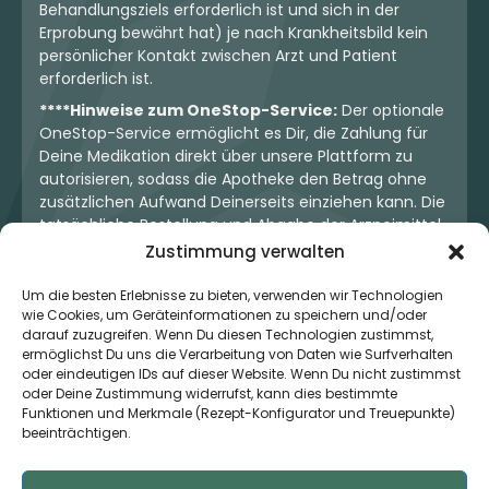
Behandlungsziels erforderlich ist und sich in der
Erprobung bewährt hat) je nach Krankheitsbild kein
persönlicher Kontakt zwischen Arzt und Patient
erforderlich ist.
****Hinweise zum OneStop-Service:
Der optionale
OneStop-Service ermöglicht es Dir, die Zahlung für
Deine Medikation direkt über unsere Plattform zu
autorisieren, sodass die Apotheke den Betrag ohne
zusätzlichen Aufwand Deinerseits einziehen kann. Die
tatsächliche Bestellung und Abgabe der Arzneimittel
erfolgt jedoch ausschließlich über die jeweilige
Zustimmung verwalten
Apotheke. Der Kaufvertrag entsteht stets zwischen
Dir und der Apotheke. Unser OneStop-Service stellt
Um die besten Erlebnisse zu bieten, verwenden wir Technologien
wie Cookies, um Geräteinformationen zu speichern und/oder
kein pharmazeutisches Angebot dar, sondern dient
darauf zuzugreifen. Wenn Du diesen Technologien zustimmst,
lediglich der komfortablen Zahlungsabwicklung. Die
ermöglichst Du uns die Verarbeitung von Daten wie Surfverhalten
Nutzung ist freiwillig und hat keinerlei Einfluss auf die
oder eindeutigen IDs auf dieser Website. Wenn Du nicht zustimmst
ärztliche Therapieentscheidung oder die Wahl der
oder Deine Zustimmung widerrufst, kann dies bestimmte
verschriebenen Medikation. Apotheken sind rechtlich
Funktionen und Merkmale (Rezept-Konfigurator und Treuepunkte)
unabhängig und unterliegen den gesetzlichen
beeinträchtigen.
Vorgaben zur Arzneimittelabgabe.