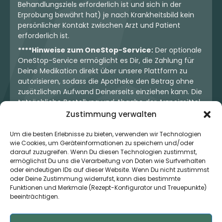
Behandlungsziels erforderlich ist und sich in der
Erprobung bewährt hat) je nach Krankheitsbild kein
persönlicher Kontakt zwischen Arzt und Patient
erforderlich ist.
****Hinweise zum OneStop-Service:
Der optionale
OneStop-Service ermöglicht es Dir, die Zahlung für
Deine Medikation direkt über unsere Plattform zu
autorisieren, sodass die Apotheke den Betrag ohne
zusätzlichen Aufwand Deinerseits einziehen kann. Die
tatsächliche Bestellung und Abgabe der Arzneimittel
erfolgt jedoch ausschließlich über die jeweilige
Zustimmung verwalten
Apotheke. Der Kaufvertrag entsteht stets zwischen
Dir und der Apotheke. Unser OneStop-Service stellt
Um die besten Erlebnisse zu bieten, verwenden wir Technologien
wie Cookies, um Geräteinformationen zu speichern und/oder
kein pharmazeutisches Angebot dar, sondern dient
darauf zuzugreifen. Wenn Du diesen Technologien zustimmst,
lediglich der komfortablen Zahlungsabwicklung. Die
ermöglichst Du uns die Verarbeitung von Daten wie Surfverhalten
Nutzung ist freiwillig und hat keinerlei Einfluss auf die
oder eindeutigen IDs auf dieser Website. Wenn Du nicht zustimmst
ärztliche Therapieentscheidung oder die Wahl der
oder Deine Zustimmung widerrufst, kann dies bestimmte
verschriebenen Medikation. Apotheken sind rechtlich
Funktionen und Merkmale (Rezept-Konfigurator und Treuepunkte)
unabhängig und unterliegen den gesetzlichen
beeinträchtigen.
Vorgaben zur Arzneimittelabgabe.