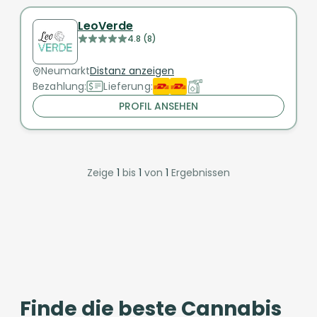
LeoVerde
4.8 (8)
Neumarkt
Distanz anzeigen
Bezahlung:
Lieferung:
PROFIL ANSEHEN
Zeige
1
bis
1
von
1
Ergebnissen
Finde die beste Cannabis