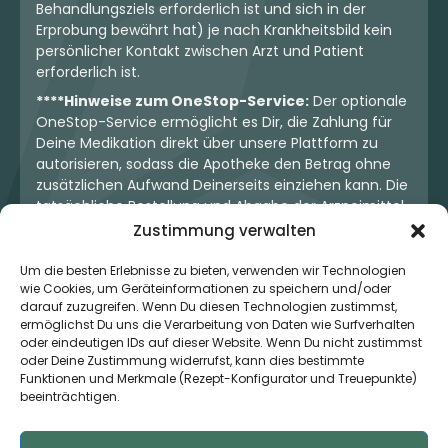
Behandlungsziels erforderlich ist und sich in der
Erprobung bewährt hat) je nach Krankheitsbild kein
persönlicher Kontakt zwischen Arzt und Patient
erforderlich ist.
****Hinweise zum OneStop-Service:
Der optionale
OneStop-Service ermöglicht es Dir, die Zahlung für
Deine Medikation direkt über unsere Plattform zu
autorisieren, sodass die Apotheke den Betrag ohne
zusätzlichen Aufwand Deinerseits einziehen kann. Die
tatsächliche Bestellung und Abgabe der Arzneimittel
erfolgt jedoch ausschließlich über die jeweilige
Zustimmung verwalten
Apotheke. Der Kaufvertrag entsteht stets zwischen
Dir und der Apotheke. Unser OneStop-Service stellt
Um die besten Erlebnisse zu bieten, verwenden wir Technologien
wie Cookies, um Geräteinformationen zu speichern und/oder
kein pharmazeutisches Angebot dar, sondern dient
darauf zuzugreifen. Wenn Du diesen Technologien zustimmst,
lediglich der komfortablen Zahlungsabwicklung. Die
ermöglichst Du uns die Verarbeitung von Daten wie Surfverhalten
Nutzung ist freiwillig und hat keinerlei Einfluss auf die
oder eindeutigen IDs auf dieser Website. Wenn Du nicht zustimmst
ärztliche Therapieentscheidung oder die Wahl der
oder Deine Zustimmung widerrufst, kann dies bestimmte
verschriebenen Medikation. Apotheken sind rechtlich
Funktionen und Merkmale (Rezept-Konfigurator und Treuepunkte)
unabhängig und unterliegen den gesetzlichen
beeinträchtigen.
Vorgaben zur Arzneimittelabgabe.