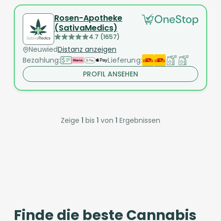
Rosen-Apotheke
(SativaMedics)
4.7 (1657)
Neuwied
Distanz anzeigen
Bezahlung:
Lieferung:
PROFIL ANSEHEN
Zeige
1
bis
1
von
1
Ergebnissen
Finde die beste Cannabis