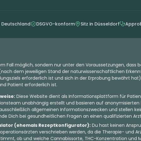
n Deutschland
DSGVO-konform
Sitz in Düsseldorf
Approb
dem Fall möglich, sondern nur unter den Voraussetzungen, dass b
nach dem jeweiligen Stand der naturwissenschaftlichen Erkenntn
ungsziels erforderlich ist und sich in der Erprobung bewährt hat)
d Patient erforderlich ist.
nweise:
Diese Website dient als Informationsplattform für Patien
onsteam unabhängig erstellt und basieren auf anonymisierten 
ausschließlich allgemeinen Informationszwecken und stellen kein
de Dich bei gesundheitlichen Fragen an einen qualifizierten Arzt
ulator (ehemals Rezeptkonfigurator):
Du hast keinen Anspru
perationsärzten verschrieben werden, da die Therapie- und Arz
bestimmt, ob und welche Cannabissorte, THC-Konzentration und 