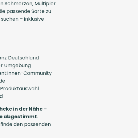
n Schmerzen, Multipler
 die passende Sorte zu
u suchen – inklusive
anz Deutschland
iner Umgebung
ient:innen-Community
de
 Produktauswahl
nd
heke in der Nähe –
sse abgestimmt.
 finde den passenden