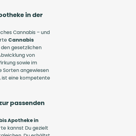
potheke in der
isches Cannabis – und
erte
Cannabis
t den gesetzlichen
Abwicklung von
irkung sowie im
e Sorten angewiesen
t, ist eine kompetente
n zur passenden
is Apotheke in
rte kannst Du gezielt
leichen. Du erhältst