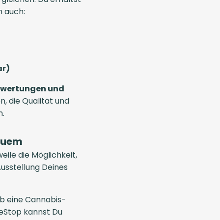
n auch:
ar)
wertungen und
en, die Qualität und
n.
equem
eile die Möglichkeit,
Ausstellung Deines
ob eine Cannabis-
neStop kannst Du