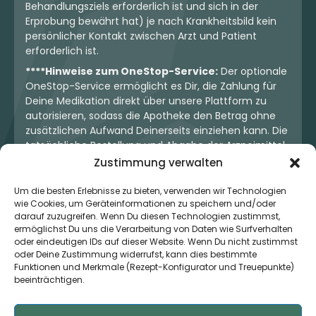
Behandlungsziels erforderlich ist und sich in der
Erprobung bewährt hat) je nach Krankheitsbild kein
persönlicher Kontakt zwischen Arzt und Patient
erforderlich ist.
****Hinweise zum OneStop-Service:
Der optionale
OneStop-Service ermöglicht es Dir, die Zahlung für
Deine Medikation direkt über unsere Plattform zu
autorisieren, sodass die Apotheke den Betrag ohne
zusätzlichen Aufwand Deinerseits einziehen kann. Die
tatsächliche Bestellung und Abgabe der Arzneimittel
erfolgt jedoch ausschließlich über die jeweilige
Zustimmung verwalten
Apotheke. Der Kaufvertrag entsteht stets zwischen
Dir und der Apotheke. Unser OneStop-Service stellt
Um die besten Erlebnisse zu bieten, verwenden wir Technologien
wie Cookies, um Geräteinformationen zu speichern und/oder
kein pharmazeutisches Angebot dar, sondern dient
darauf zuzugreifen. Wenn Du diesen Technologien zustimmst,
lediglich der komfortablen Zahlungsabwicklung. Die
ermöglichst Du uns die Verarbeitung von Daten wie Surfverhalten
Nutzung ist freiwillig und hat keinerlei Einfluss auf die
oder eindeutigen IDs auf dieser Website. Wenn Du nicht zustimmst
ärztliche Therapieentscheidung oder die Wahl der
oder Deine Zustimmung widerrufst, kann dies bestimmte
verschriebenen Medikation. Apotheken sind rechtlich
Funktionen und Merkmale (Rezept-Konfigurator und Treuepunkte)
unabhängig und unterliegen den gesetzlichen
beeinträchtigen.
Vorgaben zur Arzneimittelabgabe.