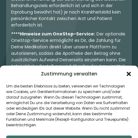
Behandlungsziels erforderlich ist und sich in der
Erprobung bewährt hat) je nach Krankheitsbild kein
persönlicher Kontakt zwischen Arzt und Patient
erforderlich ist.
****Hinweise zum OneStop-Service:
Der optionale
OneStop-Service ermöglicht es Dir, die Zahlung für
Deine Medikation direkt über unsere Plattform zu
autorisieren, sodass die Apotheke den Betrag ohne
zusätzlichen Aufwand Deinerseits einziehen kann. Die
tatsächliche Bestellung und Abgabe der Arzneimittel
erfolgt jedoch ausschließlich über die jeweilige
Zustimmung verwalten
Apotheke. Der Kaufvertrag entsteht stets zwischen
Dir und der Apotheke. Unser OneStop-Service stellt
Um die besten Erlebnisse zu bieten, verwenden wir Technologien
wie Cookies, um Geräteinformationen zu speichern und/oder
kein pharmazeutisches Angebot dar, sondern dient
darauf zuzugreifen. Wenn Du diesen Technologien zustimmst,
lediglich der komfortablen Zahlungsabwicklung. Die
ermöglichst Du uns die Verarbeitung von Daten wie Surfverhalten
Nutzung ist freiwillig und hat keinerlei Einfluss auf die
oder eindeutigen IDs auf dieser Website. Wenn Du nicht zustimmst
ärztliche Therapieentscheidung oder die Wahl der
oder Deine Zustimmung widerrufst, kann dies bestimmte
verschriebenen Medikation. Apotheken sind rechtlich
Funktionen und Merkmale (Rezept-Konfigurator und Treuepunkte)
unabhängig und unterliegen den gesetzlichen
beeinträchtigen.
Vorgaben zur Arzneimittelabgabe.