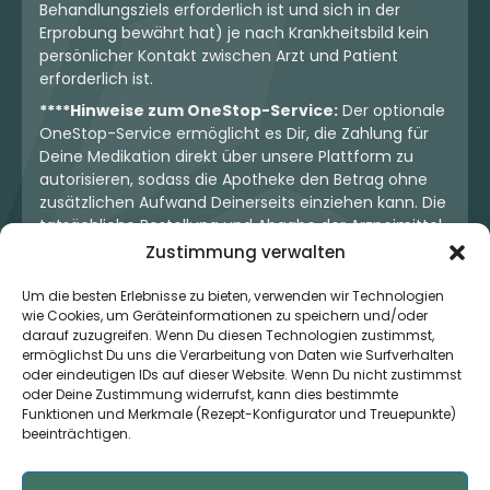
Behandlungsziels erforderlich ist und sich in der
Erprobung bewährt hat) je nach Krankheitsbild kein
persönlicher Kontakt zwischen Arzt und Patient
erforderlich ist.
****Hinweise zum OneStop-Service:
Der optionale
OneStop-Service ermöglicht es Dir, die Zahlung für
Deine Medikation direkt über unsere Plattform zu
autorisieren, sodass die Apotheke den Betrag ohne
zusätzlichen Aufwand Deinerseits einziehen kann. Die
tatsächliche Bestellung und Abgabe der Arzneimittel
erfolgt jedoch ausschließlich über die jeweilige
Zustimmung verwalten
Apotheke. Der Kaufvertrag entsteht stets zwischen
Dir und der Apotheke. Unser OneStop-Service stellt
Um die besten Erlebnisse zu bieten, verwenden wir Technologien
wie Cookies, um Geräteinformationen zu speichern und/oder
kein pharmazeutisches Angebot dar, sondern dient
darauf zuzugreifen. Wenn Du diesen Technologien zustimmst,
lediglich der komfortablen Zahlungsabwicklung. Die
ermöglichst Du uns die Verarbeitung von Daten wie Surfverhalten
Nutzung ist freiwillig und hat keinerlei Einfluss auf die
oder eindeutigen IDs auf dieser Website. Wenn Du nicht zustimmst
ärztliche Therapieentscheidung oder die Wahl der
oder Deine Zustimmung widerrufst, kann dies bestimmte
verschriebenen Medikation. Apotheken sind rechtlich
Funktionen und Merkmale (Rezept-Konfigurator und Treuepunkte)
unabhängig und unterliegen den gesetzlichen
beeinträchtigen.
Vorgaben zur Arzneimittelabgabe.