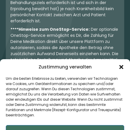
Behandlungsziels erforderlich ist und sich in der
Erprobung bewährt hat) je nach Krankheitsbild kein
persönlicher Kontakt zwischen Arzt und Patient
erforderlich ist.
****Hinweise zum OneStop-Service:
Der optionale
OneStop-Service ermöglicht es Dir, die Zahlung für
Deine Medikation direkt über unsere Plattform zu
autorisieren, sodass die Apotheke den Betrag ohne
zusätzlichen Aufwand Deinerseits einziehen kann. Die
tatsächliche Bestellung und Abgabe der Arzneimittel
erfolgt jedoch ausschließlich über die jeweilige
Zustimmung verwalten
Apotheke. Der Kaufvertrag entsteht stets zwischen
Dir und der Apotheke. Unser OneStop-Service stellt
Um die besten Erlebnisse zu bieten, verwenden wir Technologien
wie Cookies, um Geräteinformationen zu speichern und/oder
kein pharmazeutisches Angebot dar, sondern dient
darauf zuzugreifen. Wenn Du diesen Technologien zustimmst,
lediglich der komfortablen Zahlungsabwicklung. Die
ermöglichst Du uns die Verarbeitung von Daten wie Surfverhalten
Nutzung ist freiwillig und hat keinerlei Einfluss auf die
oder eindeutigen IDs auf dieser Website. Wenn Du nicht zustimmst
ärztliche Therapieentscheidung oder die Wahl der
oder Deine Zustimmung widerrufst, kann dies bestimmte
verschriebenen Medikation. Apotheken sind rechtlich
Funktionen und Merkmale (Rezept-Konfigurator und Treuepunkte)
unabhängig und unterliegen den gesetzlichen
beeinträchtigen.
Vorgaben zur Arzneimittelabgabe.