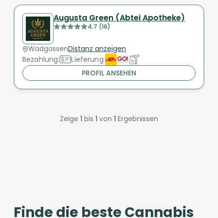
Augusta Green (Abtei Apotheke)
4.7 (16)
Wadgassen
Distanz anzeigen
Bezahlung:
Lieferung:
PROFIL ANSEHEN
Zeige
1
bis
1
von
1
Ergebnissen
Finde die beste Cannabis