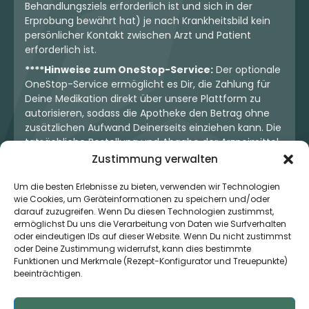
Behandlungsziels erforderlich ist und sich in der
Erprobung bewährt hat) je nach Krankheitsbild kein
persönlicher Kontakt zwischen Arzt und Patient
erforderlich ist.
****Hinweise zum OneStop-Service:
Der optionale
OneStop-Service ermöglicht es Dir, die Zahlung für
Deine Medikation direkt über unsere Plattform zu
autorisieren, sodass die Apotheke den Betrag ohne
zusätzlichen Aufwand Deinerseits einziehen kann. Die
tatsächliche Bestellung und Abgabe der Arzneimittel
erfolgt jedoch ausschließlich über die jeweilige
Zustimmung verwalten
Apotheke. Der Kaufvertrag entsteht stets zwischen
Dir und der Apotheke. Unser OneStop-Service stellt
Um die besten Erlebnisse zu bieten, verwenden wir Technologien
wie Cookies, um Geräteinformationen zu speichern und/oder
kein pharmazeutisches Angebot dar, sondern dient
darauf zuzugreifen. Wenn Du diesen Technologien zustimmst,
lediglich der komfortablen Zahlungsabwicklung. Die
ermöglichst Du uns die Verarbeitung von Daten wie Surfverhalten
Nutzung ist freiwillig und hat keinerlei Einfluss auf die
oder eindeutigen IDs auf dieser Website. Wenn Du nicht zustimmst
ärztliche Therapieentscheidung oder die Wahl der
oder Deine Zustimmung widerrufst, kann dies bestimmte
verschriebenen Medikation. Apotheken sind rechtlich
Funktionen und Merkmale (Rezept-Konfigurator und Treuepunkte)
unabhängig und unterliegen den gesetzlichen
beeinträchtigen.
Vorgaben zur Arzneimittelabgabe.