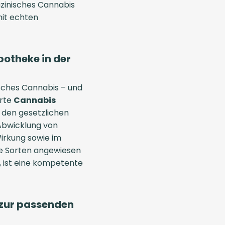
izinisches Cannabis
mit echten
potheke in der
isches Cannabis – und
erte
Cannabis
t den gesetzlichen
Abwicklung von
irkung sowie im
e Sorten angewiesen
t, ist eine kompetente
n zur passenden