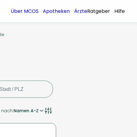
Über MCOS
Apotheken
Ärzte
Ratgeber
Hilfe
de
n nach:
Namen A-Z