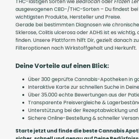
THC-lastigen Sorten wie
Bedrocan
oder
Frozen Le
ausgewogenen CBD-/THC-Sorten – Du findest bei u
wichtigsten Produkte, Hersteller und Preise.
Gerade bei bestimmten Diagnosen wie chronische
Sklerose, Colitis ulcerosa oder ADHS ist es wichtig,
finden. Unsere Plattform hilft Dir, gezielt danach z
Filteroptionen nach Wirkstoffgehalt und Herkunft.
Deine Vorteile auf einen Blick:
Über 300 geprüfte Cannabis-Apotheken in g
Interaktive Karte zur schnellen Suche in De
Über 35.000 echte Bewertungen aus der Pat
Transparente Preisvergleiche & Lagerbestän
Unterstützung bei der Rezeptabwicklung und
Sichere Online-Bestellung & schneller Versa
Starte jetzt und finde die beste Cannabis Apot
sicher, schnell und genau auf Deine Bedürfni