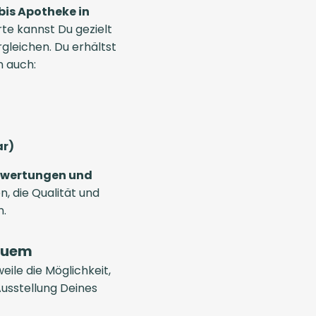
is Apotheke in
rte kannst Du gezielt
leichen. Du erhältst
n auch:
ar)
wertungen und
en, die Qualität und
n.
equem
eile die Möglichkeit,
Ausstellung Deines