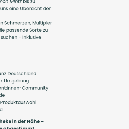
mon Mintz
bis zu
ns eine Übersicht der
n Schmerzen, Multipler
 die passende Sorte zu
u suchen – inklusive
anz Deutschland
iner Umgebung
ient:innen-Community
de
 Produktauswahl
nd
heke in der Nähe –
sse abgestimmt.