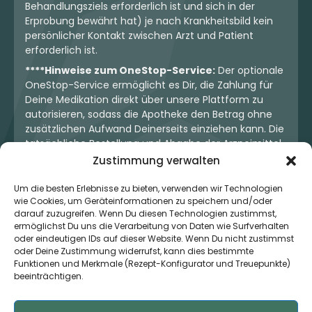
Behandlungsziels erforderlich ist und sich in der
Erprobung bewährt hat) je nach Krankheitsbild kein
persönlicher Kontakt zwischen Arzt und Patient
erforderlich ist.
****Hinweise zum OneStop-Service:
Der optionale
OneStop-Service ermöglicht es Dir, die Zahlung für
Deine Medikation direkt über unsere Plattform zu
autorisieren, sodass die Apotheke den Betrag ohne
zusätzlichen Aufwand Deinerseits einziehen kann. Die
tatsächliche Bestellung und Abgabe der Arzneimittel
erfolgt jedoch ausschließlich über die jeweilige
Zustimmung verwalten
Apotheke. Der Kaufvertrag entsteht stets zwischen
Dir und der Apotheke. Unser OneStop-Service stellt
Um die besten Erlebnisse zu bieten, verwenden wir Technologien
wie Cookies, um Geräteinformationen zu speichern und/oder
kein pharmazeutisches Angebot dar, sondern dient
darauf zuzugreifen. Wenn Du diesen Technologien zustimmst,
lediglich der komfortablen Zahlungsabwicklung. Die
ermöglichst Du uns die Verarbeitung von Daten wie Surfverhalten
Nutzung ist freiwillig und hat keinerlei Einfluss auf die
oder eindeutigen IDs auf dieser Website. Wenn Du nicht zustimmst
ärztliche Therapieentscheidung oder die Wahl der
oder Deine Zustimmung widerrufst, kann dies bestimmte
verschriebenen Medikation. Apotheken sind rechtlich
Funktionen und Merkmale (Rezept-Konfigurator und Treuepunkte)
unabhängig und unterliegen den gesetzlichen
beeinträchtigen.
Vorgaben zur Arzneimittelabgabe.