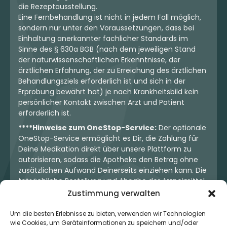
die Rezeptausstellung.
Eine Fernbehandlung ist nicht in jedem Fall möglich,
sondern nur unter den Voraussetzungen, dass bei
Einhaltung anerkannter fachlicher Standards im
Sinne des § 630a BGB (nach dem jeweiligen Stand
der naturwissenschaftlichen Erkenntnisse, der
ärztlichen Erfahrung, der zu Erreichung des ärztlichen
Behandlungsziels erforderlich ist und sich in der
Erprobung bewährt hat) je nach Krankheitsbild kein
persönlicher Kontakt zwischen Arzt und Patient
erforderlich ist.
****Hinweise zum OneStop-Service:
Der optionale
OneStop-Service ermöglicht es Dir, die Zahlung für
Deine Medikation direkt über unsere Plattform zu
autorisieren, sodass die Apotheke den Betrag ohne
zusätzlichen Aufwand Deinerseits einziehen kann. Die
tatsächliche Bestellung und Abgabe der Arzneimittel
erfolgt jedoch ausschließlich über die jeweilige
Zustimmung verwalten
Apotheke. Der Kaufvertrag entsteht stets zwischen
Dir und der Apotheke. Unser OneStop-Service stellt
Um die besten Erlebnisse zu bieten, verwenden wir Technologien
wie Cookies, um Geräteinformationen zu speichern und/oder
kein pharmazeutisches Angebot dar, sondern dient