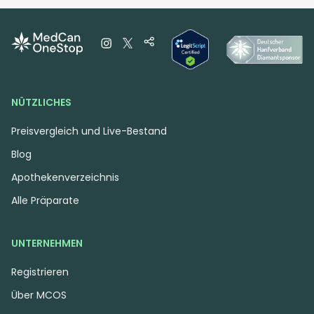
Indica
Blüten
CherryCo 23/01 Gelato
OG
Gelato OG
3,9
(46)
NÜTZLICHES
THC:
23
CBD:
1
%
%
Preisvergleich und Live-Bestand
Ab 3,62 €
Blog
3.62 €
Apothekenverzeichnis
MEHR
Alle Präparate
UNTERNEHMEN
Registrieren
Alle Details für
Über MCOS