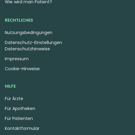
verifizierte Patienten
Wie wird man Patient?
Registriere Dich kostenlos und verifiziere
RECHTLICHES
Dich als Patient, um alle Präparate
einzusehen und tagesaktuelle Preise und
Nutzungsbedingungen
Verfügbarkeiten der Apotheken zu
Datenschutz-Einstellungen
vergleichen.
Datenschutzhinweise
Impressum
ICH HABE EIN KONTO
Cookie-Hinweise
REGISTRIEREN
HILFE
Für Ärzte
Für Apotheken
Für Patienten
Kontaktformular