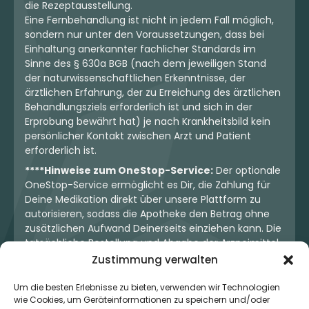
die Rezeptausstellung.
Eine Fernbehandlung ist nicht in jedem Fall möglich,
sondern nur unter den Voraussetzungen, dass bei
Einhaltung anerkannter fachlicher Standards im
Sinne des § 630a BGB (nach dem jeweiligen Stand
der naturwissenschaftlichen Erkenntnisse, der
ärztlichen Erfahrung, der zu Erreichung des ärztlichen
Behandlungsziels erforderlich ist und sich in der
Erprobung bewährt hat) je nach Krankheitsbild kein
persönlicher Kontakt zwischen Arzt und Patient
erforderlich ist.
****Hinweise zum OneStop-Service:
Der optionale
OneStop-Service ermöglicht es Dir, die Zahlung für
Deine Medikation direkt über unsere Plattform zu
autorisieren, sodass die Apotheke den Betrag ohne
zusätzlichen Aufwand Deinerseits einziehen kann. Die
tatsächliche Bestellung und Abgabe der Arzneimittel
erfolgt jedoch ausschließlich über die jeweilige
Zustimmung verwalten
Apotheke. Der Kaufvertrag entsteht stets zwischen
Dir und der Apotheke. Unser OneStop-Service stellt
Um die besten Erlebnisse zu bieten, verwenden wir Technologien
wie Cookies, um Geräteinformationen zu speichern und/oder
kein pharmazeutisches Angebot dar, sondern dient