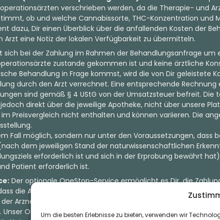
perationsärzten verschrieben werden, da die Therapie- und Arz
bestimmt, ob und welche Cannabissorte, THC-Konzentration und 
ient dazu, Dir einen Überblick über die anfallenden Kosten der 
zt eine Notiz der lokalen Verfügbarkeit zu übermitteln.
lt sich bei der Zahlung im Rahmen der Behandlungsanfrage um ei
ooperationsärzte zustande gekommen ist und keine ärztliche Kon
nische Behandlung in Frage kommst, wird die von Dir geleistete K
lung durch den Arzt verrechnet. Eine entsprechende Rechnung e
tungen sind gemäß § 4 UStG von der Umsatzsteuer befreit. Die t
edoch direkt über die jeweilige Apotheke, nicht über unsere Pl
im Preisvergleich nicht enthalten und können variieren. Die a
sstellung.
dem Fall möglich, sondern nur unter den Voraussetzungen, dass b
nach dem jeweiligen Stand der naturwissenschaftlichen Erkenntn
ungsziels erforderlich ist und sich in der Erprobung bewährt hat)
d Patient erforderlich ist.
ce:
Der optionale OneStop-Service ermöglicht es Dir, die Zahlung
odass die Apotheke den Betrag ohne zusätzlichen Aufwand Deiner
Zustimm
er Arzneimittel erfolgt jedoch ausschließlich über die jeweilig
. Unser OneStop-Service stellt kein pharmazeutisches Angebot da
Um die besten Erlebnisse zu bieten, verwenden wir Technolo