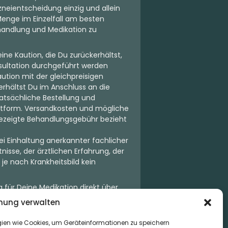
neientscheidung einzig und allein
Menge im Einzelfall am besten
Behandlung und Medikation zu
ne Kaution, die Du zurückerhältst,
sultation durchgeführt werden
aution mit der gleichpreisigen
rhältst Du im Anschluss an die
atsächliche Bestellung und
attform. Versandkosten und mögliche
ngezeigte Behandlungsgebühr bezieht
ei Einhaltung anerkannter fachlicher
isse, der ärztlichen Erfahrung, der
 je nach Krankheitsbild kein
 für Deine Medikation direkt über
seits einziehen kann. Die
ung verwalten
e Apotheke. Der Kaufvertrag entsteht
r, sondern dient lediglich der
gien wie Cookies, um Geräteinformationen zu speichern