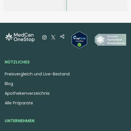
Hybrid
Blüten
Indica
Blüten
Apollo 22/1 RKS HS
Apollo 24/1 RKS
Honey Suckle
Chocolate Mint OG 2.0
3,9
(4)
4,1
(16)
THC:
22,3
CBD: <
0,2
THC:
25,4
CBD: <
0,2
%
%
%
%
NÜTZLICHES
Ab 3,69 €
Ab 3,90 €
Preisvergleich und Live-Bestand
3.69 €
3.95 €
Blog
Apothekenverzeichnis
MEHR
MEHR
Alle Präparate
UNTERNEHMEN