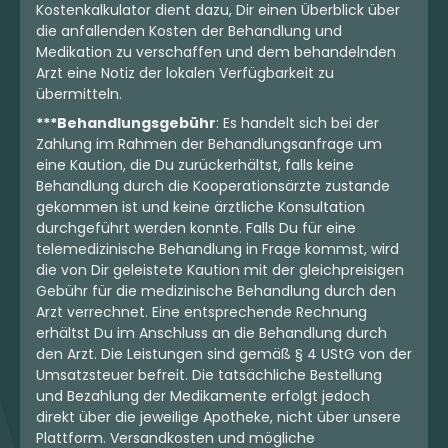
3.81 €
5.39 €
Kostenkalkulator dient dazu, Dir einen Überblick über
die anfallenden Kosten der Behandlung und
Medikation zu verschaffen und dem behandelnden
MEHR
MEHR
Arzt eine Notiz der lokalen Verfügbarkeit zu
übermitteln.
***Behandlungsgebühr
: Es handelt sich bei der
Zahlung im Rahmen der Behandlungsanfrage um
eine Kaution, die Du zurückerhältst, falls keine
Behandlung durch die Kooperationsärzte zustande
gekommen ist und keine ärztliche Konsultation
durchgeführt werden konnte. Falls Du für eine
telemedizinische Behandlung in Frage kommst, wird
die von Dir geleistete Kaution mit der gleichpreisigen
Gebühr für die medizinische Behandlung durch den
Arzt verrechnet. Eine entsprechende Rechnung
erhältst Du im Anschluss an die Behandlung durch
Hybrid
Blüten
Sativa
Blüten
den Arzt. Die Leistungen sind gemäß § 4 UStG von der
Apollo 24/1 HLS
Apollo 28/1 MID
Umsatzsteuer befreit. Die tatsächliche Bestellung
Honey Suckle
Marmalade
und Bezahlung der Medikamente erfolgt jedoch
5
(3)
3,7
(4)
direkt über die jeweilige Apotheke, nicht über unsere
THC:
24
CBD:
1
THC:
28
CBD:
1
%
%
%
%
Plattform. Versandkosten und mögliche