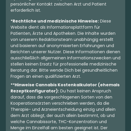
persönlicher Kontakt zwischen Arzt und Patient
erforderlich ist.
*Rechtliche und medizinische Hinweise:
Diese
Website dient als Informationsplattform für
Patienten, Ärzte und Apotheken. Die Inhalte wurden
von unserem Redaktionsteam unabhängig erstellt
und basieren auf anonymisierten Erfahrungen und
Berichten unserer Nutzer. Diese Informationen dienen
ausschließlich allgemeinen Informationszwecken und
stellen keinen Ersatz für professionelle medizinische
Beratung dar. Bitte wende Dich bei gesundheitlichen
Fragen an einen qualifizierten Arzt.
Indica
Blüten
Sativa
Blüten
**Hinweise Cannabis Kostenkalkulator (ehemals
Apollo 25/1 KOK
Apollo 30/1 JGN
Rezeptkonfigurator):
Du hast keinen Anspruch
Motor Crasher
Think Fast
darauf, dass die vorgeschlagenen Sorten von den
0
(0)
4,3
(1)
Kooperationsärzten verschrieben werden, da die
Therapie- und Arzneientscheidung einzig und allein
THC:
25
CBD:
1
THC:
30
CBD:
1
%
%
%
%
dem Arzt obliegt, der auch allein bestimmt, ob und
welche Cannabissorte, THC-Konzentration und
Ab 3,81 €
Ab 5,39 €
Menge im Einzelfall am besten geeignet ist. Der