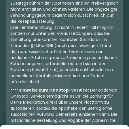
Zusatzgebühren der Apotheken sind im Preisvergleich
Ab 4,28 €
Ab 4,64 €
nicht enthalten und können variieren. Die angezeigte
Behandlungsgebühr bezieht sich ausschließlich auf
4.28 €
4.64 €
die Rezeptausstellung.
Eine Fernbehandlung ist nicht in jedem Fall möglich,
MEHR
MEHR
sondern nur unter den Voraussetzungen, dass bei
Einhaltung anerkannter fachlicher Standards im
Sinne des § 630a BGB (nach dem jeweiligen Stand
der naturwissenschaftlichen Erkenntnisse, der
ärztlichen Erfahrung, der zu Erreichung des ärztlichen
mehr laden
Behandlungsziels erforderlich ist und sich in der
Erprobung bewährt hat) je nach Krankheitsbild kein
persönlicher Kontakt zwischen Arzt und Patient
Alle Details für
erforderlich ist.
verifizierte Patienten
****Hinweise zum OneStop-Service:
Der optionale
OneStop-Service ermöglicht es Dir, die Zahlung für
Deine Medikation direkt über unsere Plattform zu
Registriere Dich kostenlos und verifiziere
autorisieren, sodass die Apotheke den Betrag ohne
Dich als Patient, um alle Präparate
zusätzlichen Aufwand Deinerseits einziehen kann. Die
einzusehen und tagesaktuelle Preise und
tatsächliche Bestellung und Abgabe der Arzneimittel
erfolgt jedoch ausschließlich über die jeweilige
Verfügbarkeiten der Apotheken zu