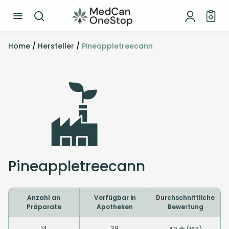
Home
/
Hersteller
/
Pineappletreecann
Pineappletreecann
Anzahl an
Verfügbar in
Durchschnittliche
Präparate
Apotheken
Bewertung
14
39