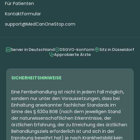
Für Patienten
Kontaktformular
support@MedCanOneStop.com
Server in Deutschland
DSGVO-konform
Sitz in Düsseldorf
Approbierte Ärzte
Hybrid
Blüten
Hybrid
Blüten
Apollo Picasso 30/1
Apollo Aurora 30/1
SICHERHEITSHINWEISE
Spritzer
22
4,3
(22)
4,4
(29)
Eine Fernbehandlung ist nicht in jedem Fall möglich,
sondern nur unter den Voraussetzungen, dass bei
THC:
28,6
CBD: <
0,2
THC:
30
CBD:
1
%
%
%
%
Einhaltung anerkannter fachlicher Standards im
Sinne des § 630a BGB (nach dem jeweiligen Stand
Ab 4,09 €
Ab 4,08 €
der naturwissenschaftlichen Erkenntnisse, der
4.40 €
4.09 €
ärztlichen Erfahrung, der zu Erreichung des ärztlichen
Behandlungsziels erforderlich ist und sich in der
MEHR
MEHR
Erprobung bewährt hat) je nach Krankheitsbild kein