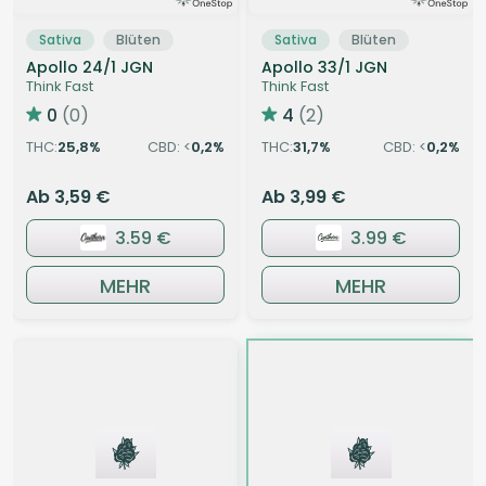
Sativa
Blüten
Sativa
Blüten
Apollo 24/1 JGN
Apollo 33/1 JGN
Think Fast
Think Fast
0
(0)
4
(2)
THC:
25,8
CBD: <
0,2
THC:
31,7
CBD: <
0,2
%
%
%
%
Ab 3,59 €
Ab 3,99 €
3.59 €
3.99 €
MEHR
MEHR