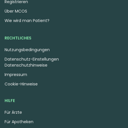
Registrieren
Über MCOS
Wie wird man Patient?
RECHTLICHES
Indica
Blüten
Sativa
Blüten
Nutzungsbedingungen
Apollo 22/1 RKS
Apollo 30/1 MID
Chocolate Mint OG 2.0
Marmalade
Datenschutz-Einstellungen
4,3
(17)
4,3
(35)
Datenschutzhinweise
THC:
22,6
CBD: <
0,2
THC:
30
CBD:
1
%
%
%
%
Impressum
Cookie-Hinweise
Ab 4,29 €
Ab 4,07 €
4.29 €
4.89 €
HILFE
MEHR
MEHR
Für Ärzte
Für Apotheken