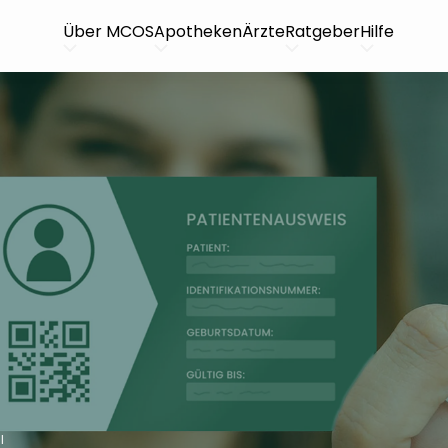
Über MCOS
Apotheken
Ärzte
Ratgeber
Hilfe
l