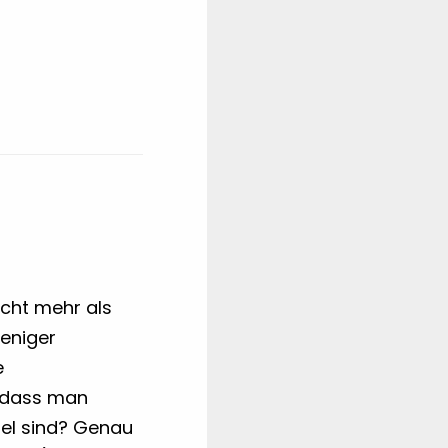
icht mehr als
weniger
e
, dass man
iel sind? Genau