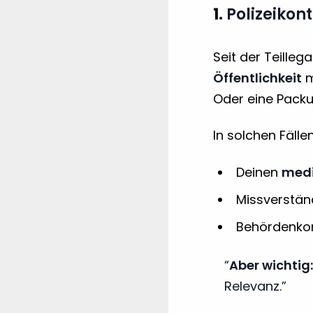
1.
Polizeikon
Seit der Teillega
Öffentlichkeit
m
Oder eine Packu
In solchen Fälle
Deinen
medi
Missverständ
Behördenko
Aber wichtig:
Relevanz.