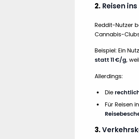
2.
Reisen in
Reddit-Nutzer b
Cannabis-Clubs
Beispiel: Ein N
statt 11 €/g
, we
Allerdings:
Die
rechtlic
Für Reisen i
Reisebesch
3.
Verkehrsk