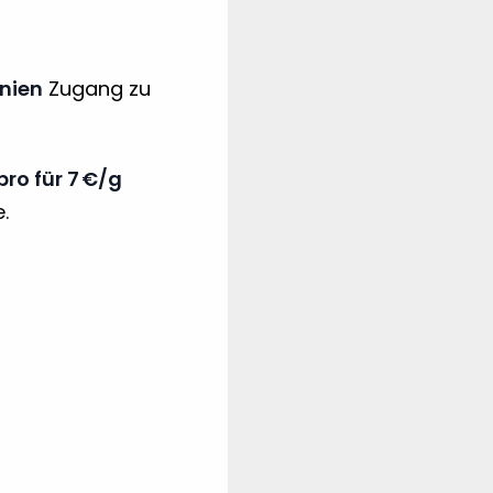
nien
Zugang zu
ro für 7 €/g
.