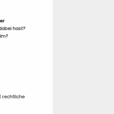
er
dabei hast?
eim?
t rechtliche