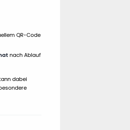
duellem QR-Code
nat
nach Ablauf
 kann dabei
sbesondere