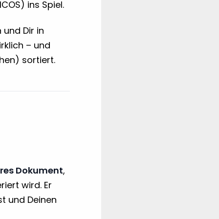
OS) ins Spiel.
und Dir in
rklich – und
en) sortiert.
heres Dokument
,
iert wird. Er
st und Deinen