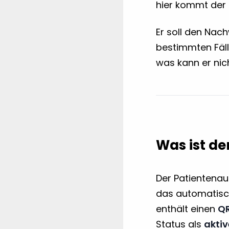
hier kommt der 
Er soll den Nac
bestimmten Fälle
was kann er nic
Was ist d
Der Patientenau
das automatis
enthält einen
Q
Status als
akti