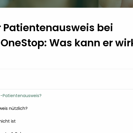
r Patientenausweis bei
neStop: Was kann er wirk
S-Patientenausweis?
weis nützlich?
icht ist