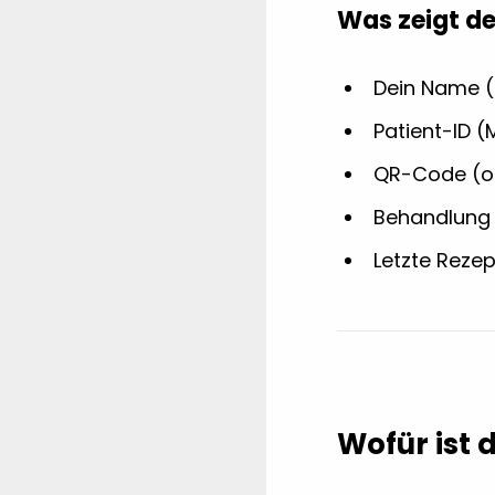
Was zeigt d
Dein Name (
Patient-ID 
QR-Code (off
Behandlung 
Letzte Reze
Wofür ist 