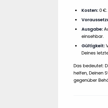
Kosten:
0 €.
Voraussetz
Ausgabe:
Au
einsehbar.
Gültigkeit:
V
Deines letzt
Das bedeutet: D
helfen, Deinen 
gegenüber Behö