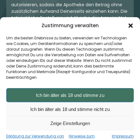
autorisieren, sodass die Apotheke den Betrag ohne
zusätzlichen Aufwand Deinerseits einziehen kann. Die
tatsächliche Bestellung und Abgabe der Arzneimittel
erfolgt jedoch ausschließlich über die jeweilige
Zustimmung verwalten
Apotheke. Der Kaufvertrag entsteht stets zwischen
Dir und der Apotheke. Unser OneStop-Service stellt
Um die besten Erlebnisse zu bieten, verwenden wir Technologien
wie Cookies, um Geräteinformationen zu speichern und/oder
kein pharmazeutisches Angebot dar, sondern dient
darauf zuzugreifen. Wenn Du diesen Technologien zustimmst,
lediglich der komfortablen Zahlungsabwicklung. Die
ermöglichst Du uns die Verarbeitung von Daten wie Surfverhalten
Nutzung ist freiwillig und hat keinerlei Einfluss auf die
oder eindeutigen IDs auf dieser Website. Wenn Du nicht zustimmst
ärztliche Therapieentscheidung oder die Wahl der
oder Deine Zustimmung widerrufst, kann dies bestimmte
verschriebenen Medikation. Apotheken sind rechtlich
Funktionen und Merkmale (Rezept-Konfigurator und Treuepunkte)
unabhängig und unterliegen den gesetzlichen
beeinträchtigen.
Vorgaben zur Arzneimittelabgabe.
Ich bin älter als 18 und stimme zu
© 2026 MedCanOneStop (MCOS GmbH) - Alle Rechte
Ich bin älter als 18 und stimme nicht zu
vorbehalten.
Zeige Einstellungen
Erklärung zur Verwendung von
Hinweise zum
Impressum