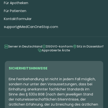
Für Apotheken
MEHR
MEHR
Für Patienten
Kontaktformular
support@MedCanOneStop.com
Alle Details für
Server in Deutschland
DSGVO-konform
Sitz in Düsseldorf
verifizierte Patienten
Approbierte Ärzte
Registriere Dich kostenlos und verifiziere
Dich als Patient, um alle Präparate
SICHERHEITSHINWEISE
einzusehen und tagesaktuelle Preise und
Eine Fernbehandlung ist nicht in jedem Fall möglich,
Verfügbarkeiten der Apotheken zu
sondern nur unter den Voraussetzungen, dass bei
vergleichen.
Einhaltung anerkannter fachlicher Standards im
Sinne des § 630a BGB (nach dem jeweiligen Stand
der naturwissenschaftlichen Erkenntnisse, der
ICH HABE EIN KONTO
ärztlichen Erfahrung, der zu Erreichung des ärztlichen