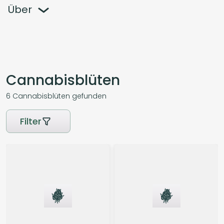
Über
Die NOC Pharma GmbH ist auf den Handel mit 
hochwertigen medizinischen Cannabisblüten und -
Cannabisblüten
extrakten spezialisiert und legt größten Wert auf 
Qualität und Patientensicherheit. Das Unternehmen 
6
Cannabisblüten
gefunden
hält sich strikt an GDP- und EU-GMP-Standards, 
wobei alle Prozesse kontinuierlich von erfahrenen 
Filter
Fachleuten überwacht werden. Die Produkte 
umfassen biologisch angebaute, unbestrahlte 
Cannabisblüten mit hohen THC-Werten, die eine 
konstante und sichere Cannabinoid-
Zusammensetzung gewährleisten.
Das Geschäftsmodell von NOC Pharma konzentriert 
sich auf die Bereitstellung von verkaufsfertigen 